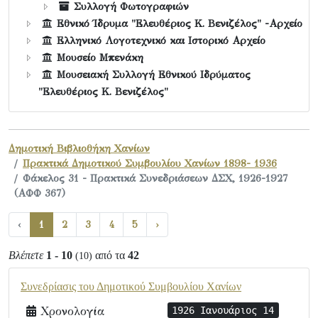
Συλλογή Φωτογραφιών
Εθνικό Ίδρυμα "Ελευθέριος Κ. Βενιζέλος" -Αρχείο
Ελληνικό Λογοτεχνικό και Ιστορικό Αρχείο
Μουσείο Μπενάκη
Μουσειακή Συλλογή Εθνικού Ιδρύματος
"Ελευθέριος Κ. Βενιζέλος"
Δημοτική Βιβλιοθήκη Χανίων
Πρακτικά Δημοτικού Συμβουλίου Χανίων 1898- 1936
Φάκελος 31 - Πρακτικά Συνεδριάσεων ΔΣΧ, 1926-1927
(ΑΦΦ 367)
‹
1
2
3
4
5
›
Βλέπετε
1 - 10
από τα
42
(10)
Συνεδρίασις του Δημοτικού Συμβουλίου Χανίων
Χρονολογία
1926 Ιανουάριος 14