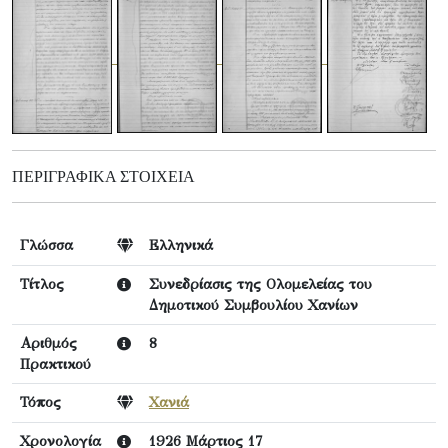
ΠΕΡΙΓΡΑΦΙΚΆ ΣΤΟΙΧΕΊΑ
Γλώσσα
Ελληνικά
Τίτλος
Συνεδρίασις της Ολομελείας του
Δημοτικού Συμβουλίου Χανίων
Αριθμός
8
Πρακτικού
Τόπος
Χανιά
Χρονολογία
1926 Μάρτιος 17