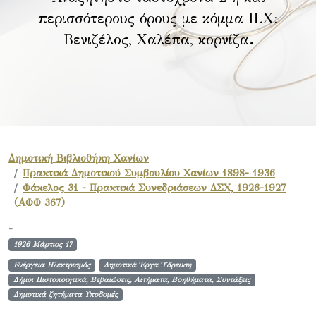
περισσότερους όρους με κόμμα Π.Χ:
Βενιζέλος, Χαλέπα, κορνίζα
.
Δημοτική Βιβλιοθήκη Χανίων
Πρακτικά Δημοτικού Συμβουλίου Χανίων 1898- 1936
Φάκελος 31 - Πρακτικά Συνεδριάσεων ΔΣΧ, 1926-1927
(ΑΦΦ 367)
-
1926 Μάρτιος 17
Ενέργεια Ηλεκτρισμός
Δημοτικά Έργα Ύδρευση
Δήμοι Πιστοποιητικά, Βεβαιώσεις, Αιτήματα, Βοηθήματα, Συντάξεις
Δημοτικά ζητήματα Υποδομές