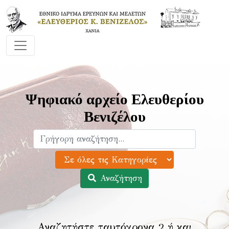
Ψηφιακό αρχείο Ελευθερίου
Βενιζέλου
Αναζήτηση
Αναζητήστε ταυτόχρονα 2 ή και