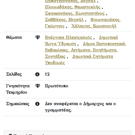
Παπαγιαννάκης, Μιχαήλ
,
Πλουμιδάκης, Θεμιστοκλής
,
Σφακιανάκης, Κωνσταντίνος
,
Σαββάκης, Μιχαήλ
,
Φουρναράκης,
Γεώργιος
,
Χάλαρης, Εμμανουήλ
Θέματα
Ενέργεια Ηλεκτρισμός
,
Δημοτικά
Έργα Ύδρευση
,
Δήμοι Πιστοποιητικά,
Βεβαιώσεις, Αιτήματα, Βοηθήματα,
Συντάξεις
,
Δημοτικά ζητήματα
Υποδομές
Σελίδες
12
Γνησιότητα
Πρωτότυπο
Τεκμηρίου
Σημειώσεις
Δεν αναφέρεται ο Δήμαρχος και ο
γραμματέας.