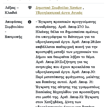
Λέξεις –
Δημοτικό Συμβούλιο Χανίων
,
Κλειδιά
Υδροηλεκτρικά έργα Αγυιάς
Αποφάσεις
- Έγκριση πρακτικών προηγούμενης
Συμβουλίου
συνεδρίασης. Αριθ. Αποφ.27:Ο Ιω.
-
Ηλιάκης θέλει να δημοσιεύσει αμέσως
Επιτροπής
ότι υπογράφηκε το διάταγμα για τα
υδροηλεκτρικά έργα. Αριθ. Αποφ.28:Δεν
επιβάλλεται πειθαρχική ποινή για την
προστριβή μεταξύ των μηχανικών του
Δήμου και θεωρείται λήξαν το θέμα.
Αριθ. Αποφ.29:Συζήτηση για τις
ανησυχίες που έχουν προκαλέσει τα
υδροηλεκτρικά έργα. Αριθ. Αποφ.30:
Περί μετατόπισης φράγματος, μελέτης
και δαπάνης αυτού. Αριθ. Αποφ. 31:
Έγκριση της αίτησης της γραμματέως
Βασιλείας Μιχαηλίδου για προσαύξηση
στο μισθό της. Αριθ. Αποφ.32: Έγκριση
στον Χατζηδάκη, Δ/ντη των
υδροηλεκτρικών έργων για δαπάνη