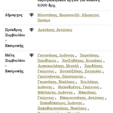
6.000 δρχ.
Δήμαρχος
Μουντάκης, Εμμανουήλ- Δήμαρχος
Χανίων
Πρόεδρος
Αρετάκης Αντώνιος
Συμβουλίου
-
Επιτροπής
Μέλη
Γαγανάκης, Ιωάννης
,
Χαριτάκης,
Συμβουλίου
Χαρίδημος
,
Χατζηδάκης, Κυριάκος
,
-
Αρπακουλάκης, Μιχαήλ
,
Βαρδάκης,
Επιτροπής
Γεώργιος
,
Βογιατζάκης, Ζαχαρίας
,
Γερογιάννης, Παναγιώτης
,
Γεμενάκης, Νικόλαος
,
Κουλάκης,
Ιωάννης
,
Μαλινδρέτος, Γεώργιος
,
Μπόλαρης, Ιωάννης
,
Μπιράκης,
Γεώργιος
,
Μπερουτσάκης, Αντώνιος
,
Παπαδόπετρος, Ιωάννης
,
Παπαδαρατσάκης, Νικόλαος
,