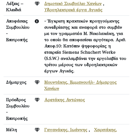
Λέξεις –
Δημοτικό Συμβούλιο Χανίων
,
Κλειδιά
Υδροηλεκτρικά έργα Αγυιάς
Αποφάσεις
- Έγκριση πρακτικών προηγούμενης
Συμβουλίου
συνεδρίασης και αναφορά στο συμβάν
-
με τον γραμματέα Μ. Νικολακάκη, για
Επιτροπής
το οποίο θα αποφασίσει αργότερα. Αριθ.
Αποφ.10: Κατόπιν ψηφοφορίας η
εταιρεία Siemens Schuchert Werke
(S.S.W.) αναλαμβάνει την εργολαβία του
τρίτου μέρους των υδροηλεκτρικών
έργων Αγυιάς.
Δήμαρχος
Μουντάκης, Εμμανουήλ- Δήμαρχος
Χανίων
Πρόεδρος
Αρετάκης Αντώνιος
Συμβουλίου
-
Επιτροπής
Μέλη
Γαγανάκης, Ιωάννης
,
Χαριτάκης,