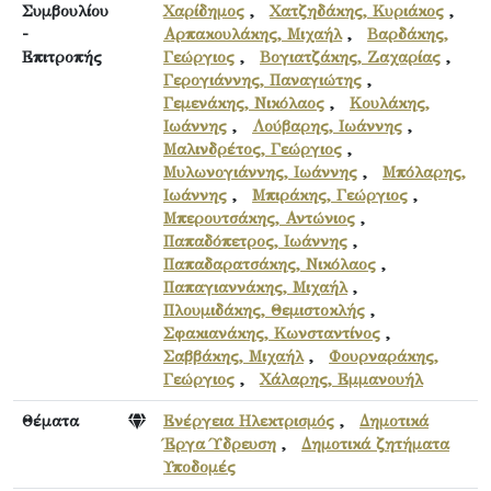
Συμβουλίου
Χαρίδημος
,
Χατζηδάκης, Κυριάκος
,
-
Αρπακουλάκης, Μιχαήλ
,
Βαρδάκης,
Επιτροπής
Γεώργιος
,
Βογιατζάκης, Ζαχαρίας
,
Γερογιάννης, Παναγιώτης
,
Γεμενάκης, Νικόλαος
,
Κουλάκης,
Ιωάννης
,
Λούβαρης, Ιωάννης
,
Μαλινδρέτος, Γεώργιος
,
Μυλωνογιάννης, Ιωάννης
,
Μπόλαρης,
Ιωάννης
,
Μπιράκης, Γεώργιος
,
Μπερουτσάκης, Αντώνιος
,
Παπαδόπετρος, Ιωάννης
,
Παπαδαρατσάκης, Νικόλαος
,
Παπαγιαννάκης, Μιχαήλ
,
Πλουμιδάκης, Θεμιστοκλής
,
Σφακιανάκης, Κωνσταντίνος
,
Σαββάκης, Μιχαήλ
,
Φουρναράκης,
Γεώργιος
,
Χάλαρης, Εμμανουήλ
Θέματα
Ενέργεια Ηλεκτρισμός
,
Δημοτικά
Έργα Ύδρευση
,
Δημοτικά ζητήματα
Υποδομές