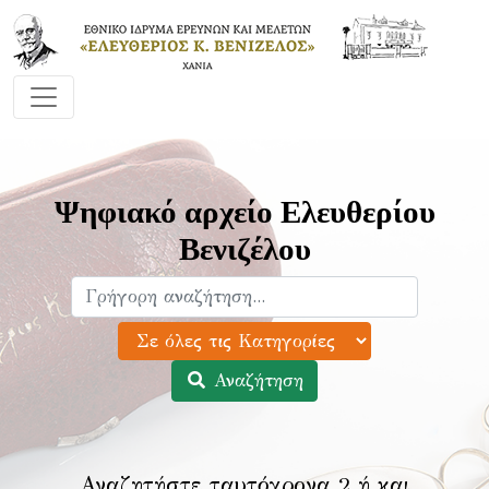
Ψηφιακό αρχείο Ελευθερίου
Βενιζέλου
Αναζήτηση
Αναζητήστε ταυτόχρονα 2 ή και