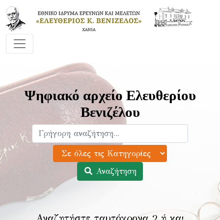
Ψηφιακό αρχείο Ελευθερίου
Βενιζέλου
Αναζήτηση
Αναζητήστε ταυτόχρονα 2 ή και