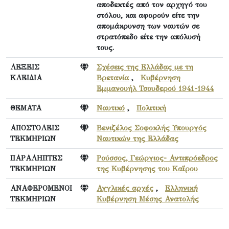
αποδεκτές από τον αρχηγό του
στόλου, και αφορούν είτε την
απομάκρυνση των ναυτών σε
στρατόπεδο είτε την απόλυσή
τους.
ΛΕΞΕΙΣ
Σχέσεις της Ελλάδας με τη
ΚΛΕΙΔΙΑ
Βρετανία
,
Κυβέρνηση
Εμμανουήλ Τσουδερού 1941-1944
ΘΕΜΑΤΑ
Ναυτικό
,
Πολιτική
ΑΠΟΣΤΟΛΕΙΣ
Βενιζέλος Σοφοκλής Υπουργός
ΤΕΚΜΗΡΙΩΝ
Ναυτικών της Ελλάδας
ΠΑΡΑΛΗΠΤΕΣ
Ρούσσος, Γεώργιος- Αντιπρόεδρος
ΤΕΚΜΗΡΙΩΝ
της Κυβέρνησης του Καΐρου
ΑΝΑΦΕΡΟΜΕΝΟΙ
Αγγλικές αρχές
,
Ελληνική
ΤΕΚΜΗΡΙΩΝ
Κυβέρνηση Μέσης Ανατολής