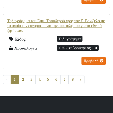
Τηλεγράφημα του Εμμ. Τσουδερού προς τον Σ. Βενιζέλο με
το οποίο τον ευχαριστεί για την επιστολή του για τα εθνικά
ζητήματα.
Είδος
Τηλεγράφημα
Χρονολογία
1943 Φεβρουάριος 10
Προβολή
‹
1
2
3
4
5
6
7
8
›