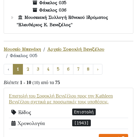
Φάκελος 035
Φάκελος 036
Μουσειακή Συλλογή Εθνικού Ιδρύματος
"Ελευθέριος Κ. Βενιζέλος"
Μουσείο Μπενάκη
Αρχείο Σοφοκλή Βενιζέλου
Φάκελος 005
‹
1
2
3
4
5
6
7
8
›
Βλέπετε
1 - 10
από τα
75
(10)
Επιστολή του Σοφοκλή Βενιζέλου προς την Kathleen
Βενιζέλου σχετικά με προσωπικές τους υποθέσεις.
Είδος
Επιστολή
Χρονολογία
[1943]