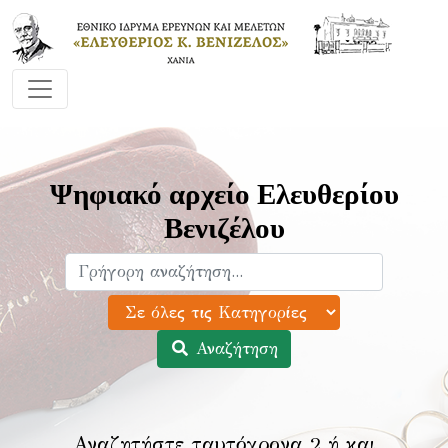
Ψηφιακό αρχείο Ελευθερίου
Βενιζέλου
Αναζήτηση
Αναζητήστε ταυτόχρονα 2 ή και