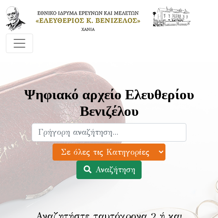
Ψηφιακό αρχείο Ελευθερίου
Βενιζέλου
Αναζήτηση
Αναζητήστε ταυτόχρονα 2 ή και