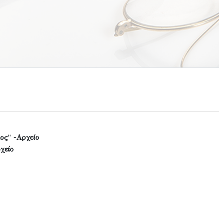
ος" -Αρχείο
χείο