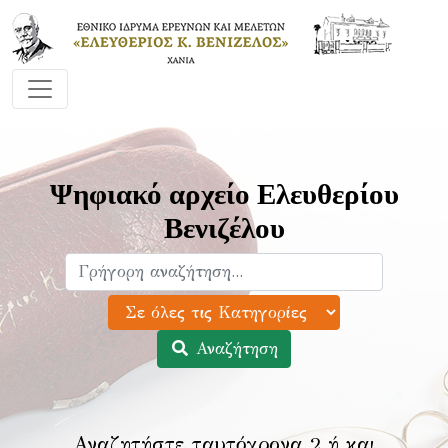
Ψηφιακό αρχείο Ελευθερίου
Βενιζέλου
Αναζήτηση
Αναζητήστε ταυτόχρονα 2 ή και