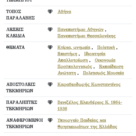
ΤΕΚΜΗΡΙΟΥ
ΤΟΠΟΣ
Αθήνα
ΠΑΡΑΛΑΒΗΣ
ΛΕΞΕΙΣ
Πανεπιστήμιο Αθηνών
,
ΚΛΕΙΔΙΑ
Πανεπιστήμιο Θεσσαλονίκης
ΘΕΜΑΤΑ
Κτίρια, μνημεία
,
Πολιτική
,
Επιστήμη
,
Ιδιοκτησία
Απαλλοτρίωση
,
Οικονομία
Προϋπολογισμός
,
Εκπαίδευση
Ανώτατη
,
Πολιτισμός Μουσεία
ΑΠΟΣΤΟΛΕΙΣ
Καραθεοδωρής Κωνσταντίνος
ΤΕΚΜΗΡΙΩΝ
ΠΑΡΑΛΗΠΤΕΣ
Βενιζέλος Ελευθέριος Κ. 1864-
ΤΕΚΜΗΡΙΩΝ
1936
ΑΝΑΦΕΡΟΜΕΝΟΙ
Υπουργείο Παιδείας και
ΤΕΚΜΗΡΙΩΝ
Θρησκευμάτων της Ελλάδας