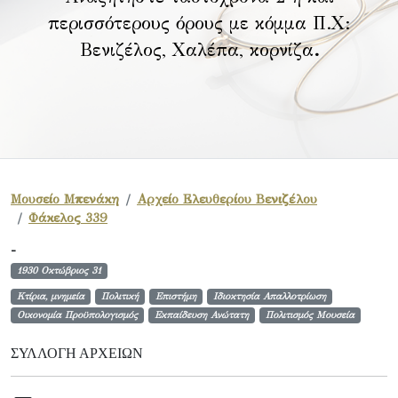
περισσότερους όρους με κόμμα Π.Χ:
Βενιζέλος, Χαλέπα, κορνίζα
.
Μουσείο Μπενάκη
Αρχείο Ελευθερίου Βενιζέλου
Φάκελος 339
-
1930 Οκτώβριος 31
Κτίρια, μνημεία
Πολιτική
Επιστήμη
Ιδιοκτησία Απαλλοτρίωση
Οικονομία Προϋπολογισμός
Εκπαίδευση Ανώτατη
Πολιτισμός Μουσεία
ΣΥΛΛΟΓΉ ΑΡΧΕΊΩΝ