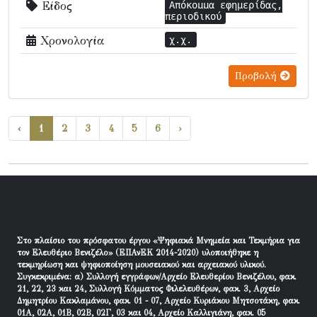
Είδος
Απόκομμα εφημερίδας,
περιοδικού
Χρονολογία
χ.χ.
Προβολή
‹
1
2
3
4
5
6
›
Στο πλαίσιο του πρόσφατου έργου «Ψηφιακά Μνημεία και Τεκμήρια για
τον Ελευθέριο Βενιζέλο» (ΕΠΑνΕΚ 2014-2020) υλοποιήθηκε η
τεκμηρίωση και ψηφιοποίηση μουσειακού και αρχειακού υλικού.
Συγκεκριμένα: α) Συλλογή εγγράφων/Αρχείο Ελευθερίου Βενιζέλου, φακ.
21, 22, 23 και 24, Συλλογή Κόμματος Φιλελευθέρων, φακ. 3, Αρχείο
Δημητρίου Κακλαμάνου, φακ. 01 - 07, Αρχείο Κυριάκου Μητσοτάκη, φακ.
01Α, 02Α, 01Β, 02Β, 02Γ, 03 και 04, Αρχείο Καλλιγιάνη, φακ. 05