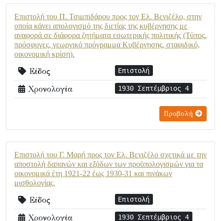
Επιστολή του Π. Τσιμπιδάρου προς τον Ελ. Βενιζέλο, στην
οποία κάνει απολογισμό της διετίας της κυβέρνησης με
αναφορά σε διάφορα ζητήματα εσωτερικής πολιτικής (Τύπος,
πρόσφυγες, γεωργικό πρόγραμμα Κυβέρνησης, σταφιδικό,
οικονομική κρίση).
Είδος
Επιστολή
Χρονολογία
1930 Σεπτέμβριος 4
Προβολή
Επιστολή του Γ. Μαρή προς τον Ελ. Βενιζέλο σχετικά με την
αποστολή δαπανών και εξόδων των προϋπολογισμών για τα
οικονομικά έτη 1921-22 έως 1930-31 και πινάκων
μισθολογίας.
Είδος
Επιστολή
Χρονολογία
1930 Σεπτέμβριος 4