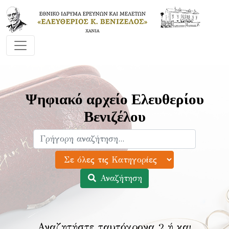
Ψηφιακό αρχείο Ελευθερίου
Βενιζέλου
Αναζήτηση
Αναζητήστε ταυτόχρονα 2 ή και