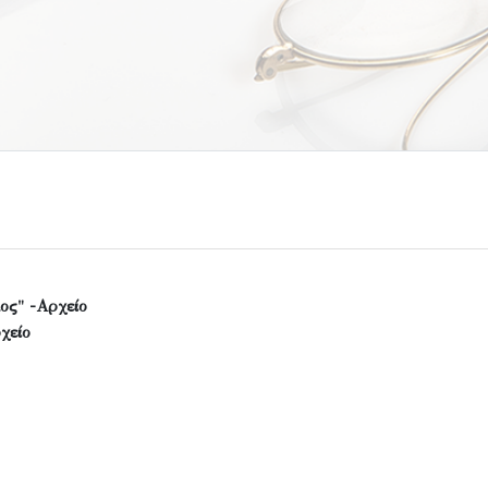
ος" -Αρχείο
χείο