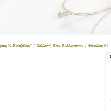
ιος Κ. Βενιζέλος"
Συλλογή Ηλία Καλλιγιάννη
Φάκελος 01