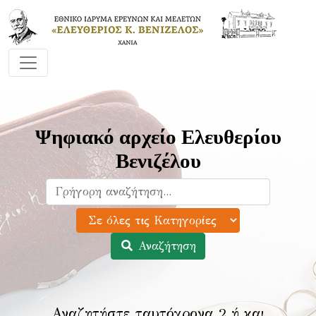
Ψηφιακό αρχείο Ελευθερίου
Βενιζέλου
Αναζήτηση
Αναζητήστε ταυτόχρονα 2 ή και