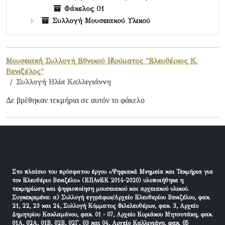
Φάκελος 01
Συλλογή Μουσειακού Υλικού
Μουσειακή Συλλογή Εθνικού Ιδρύματος "Ελευθέριος Κ.
Βενιζέλος"
Συλλογή Ηλία Καλλιγιάννη
Δε βρέθηκαν τεκμήρια σε αυτόν το φάκελο
Στο πλαίσιο του πρόσφατου έργου «Ψηφιακά Μνημεία και Τεκμήρια για
τον Ελευθέριο Βενιζέλο» (ΕΠΑνΕΚ 2014-2020) υλοποιήθηκε η
τεκμηρίωση και ψηφιοποίηση μουσειακού και αρχειακού υλικού.
Συγκεκριμένα: α) Συλλογή εγγράφων/Αρχείο Ελευθερίου Βενιζέλου, φακ.
21, 22, 23 και 24, Συλλογή Κόμματος Φιλελευθέρων, φακ. 3, Αρχείο
Δημητρίου Κακλαμάνου, φακ. 01 - 07, Αρχείο Κυριάκου Μητσοτάκη, φακ.
01Α, 02Α, 01Β, 02Β, 02Γ, 03 και 04, Αρχείο Καλλιγιάνη, φακ. 05