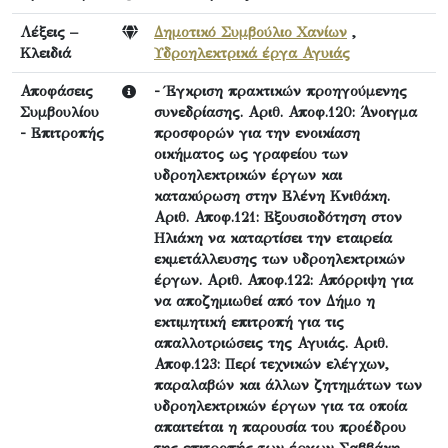
Λέξεις –
Δημοτικό Συμβούλιο Χανίων
,
Κλειδιά
Υδροηλεκτρικά έργα Αγυιάς
Αποφάσεις
- Έγκριση πρακτικών προηγούμενης
Συμβουλίου
συνεδρίασης. Αριθ. Αποφ.120: Άνοιγμα
- Επιτροπής
προσφορών για την ενοικίαση
οικήματος ως γραφείου των
υδροηλεκτρικών έργων και
κατακύρωση στην Ελένη Κνιθάκη.
Αριθ. Αποφ.121: Εξουσιοδότηση στον
Ηλιάκη να καταρτίσει την εταιρεία
εκμετάλλευσης των υδροηλεκτρικών
έργων. Αριθ. Αποφ.122: Απόρριψη για
να αποζημιωθεί από τον Δήμο η
εκτιμητική επιτροπή για τις
απαλλοτριώσεις της Αγυιάς. Αριθ.
Αποφ.123: Περί τεχνικών ελέγχων,
παραλαβών και άλλων ζητημάτων των
υδροηλεκτρικών έργων για τα οποία
απαιτείται η παρουσία του προέδρου
της επιτροπής των έργων Σαββάκη.