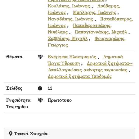
Κουλάκης, Ιωάννης
,
Λούβαρης,
Ιωάννης
,
Μπόλαρης, Ιωάννης
,
Ναναδάκης, Ιωάννης
,
Παπαδόπετρος,
Ιωάννης
,
Παπαδαρατσάκης,
Νικόλαος
,
Παπαγιαννάκης, Μιχαήλ
,
Σαββάκης, Μιχαήλ
,
Φουρναράκης,
Γεώργιος
Θέματα
Ενέργεια Ηλεκτρισμός
,
Δημοτικά
Έργα Ύδρευση
,
Δημοτικά ζητήματα--
Απαλλοτριώσεις ακίνητης περιουσίας
,
Δημοτικά ζητήματα Υποδομές
Σελίδες
11
Γνησιότητα
Πρωτότυπο
Τεκμηρίου
Τοπικά Στοιχεία