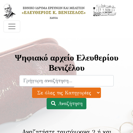
Ψηφιακό αρχείο Ελευθερίου
Βενιζέλου
Αναζήτηση
Αναζητήστε ταυτόχρονα 2 ή και