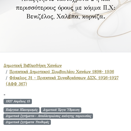
περισσότερους όρους με κόμμα Π.Χ:
Βενιζέλος, Χαλέπα, κορνίζα
.
Δημοτική Βιβλιοθήκη Χανίων
Πρακτικά Δημοτικού Συμβουλίου Χανίων 1898- 1936
Φάκελος 31 - Πρακτικά Συνεδριάσεων ΔΣΧ, 1926-1927
(ΑΦΦ 367)
-
1927 Απρίλιος 15
Ενέργεια Ηλεκτρισμός
Δημοτικά Έργα Ύδρευση
Δημοτικά ζητήματα-- Απαλλοτριώσεις ακίνητης περιουσίας
Δημοτικά ζητήματα Υποδομές