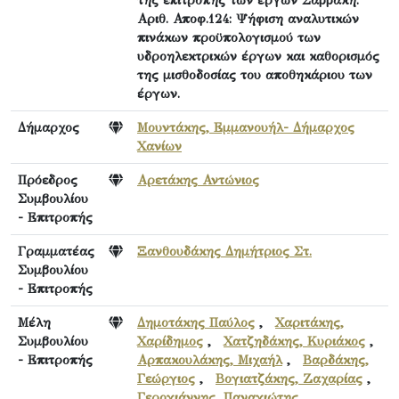
Αριθ. Αποφ.124: Ψήφιση αναλυτικών
πινάκων προϋπολογισμού των
υδροηλεκτρικών έργων και καθορισμός
της μισθοδοσίας του αποθηκάριου των
έργων.
Δήμαρχος
Μουντάκης, Εμμανουήλ- Δήμαρχος
Χανίων
Πρόεδρος
Αρετάκης Αντώνιος
Συμβουλίου
- Επιτροπής
Γραμματέας
Ξανθουδάκης Δημήτριος Στ.
Συμβουλίου
- Επιτροπής
Μέλη
Δημοτάκης Παύλος
,
Χαριτάκης,
Συμβουλίου
Χαρίδημος
,
Χατζηδάκης, Κυριάκος
,
- Επιτροπής
Αρπακουλάκης, Μιχαήλ
,
Βαρδάκης,
Γεώργιος
,
Βογιατζάκης, Ζαχαρίας
,
Γερογιάννης, Παναγιώτης
,