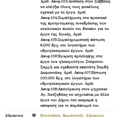
Αριθ. Αποφ.103:Ανάθεση στον Σαββάκη
να ελέγξει όλους τους φακέλους
σχετικά με τα έργα. Αριθ.
Αποφ.104:Συμπλήρωση στα πρακτικά
της προηγούμενης συνεδρίασης των
αναλυτικών ποσών του δανείου για τα
έργα της Αγυιάς. Αριθ.
Αποφ.105:Συμπληρωματική πίστωση
8.000 δρχ. στο λογιστήριο των
υδροηλεκτρικών έργων. Αριθ.
Αποφ.106:Έγκριση πρόσληψης στα
έργα των ηλεκτρολόγου Στέφανου
Σαρρή και σχεδιαστή-επιστάτη Βαρδή
Διαμαντάκη. Αριθ. Αποφ.107:Πίστωση
100.000 δρχ. στο λογιστήριο των
υδροηλεκτρικών έργων. Αριθ.
Αποφ.108:Απαγόρευση στον μηχανικό
Αγ. Χατζηδάκη να ασχολείται με άλλα
έργα του Δήμου όσο εκκρεμεί η
απόφαση για το παράπτωμά του.
Δήμαρχος
Μουντάκης, Εμμανουήλ- Δήμαρχος