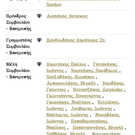
Χανίων
Πρόεδρος
Αρετάκης Αντώνιος
Συμβουλίου
- Επιτροπής
Γραμματέας
Ξανθουδάκης Δημήτριος Στ.
Συμβουλίου
- Επιτροπής
Μέλη
Δημοτάκης Παύλος
,
Γαγανάκης,
Συμβουλίου
Ιωάννης
,
Χαριτάκης, Χαρίδημος
,
- Επιτροπής
Χατζηδάκης, Κυριάκος
,
Αρπακουλάκης, Μιχαήλ
,
Βαρδάκης,
Γεώργιος
,
Βογιατζάκης, Ζαχαρίας
,
Γερογιάννης, Παναγιώτης
,
Γεμενάκης, Νικόλαος
,
Κουλάκης,
Ιωάννης
,
Λούβαρης, Ιωάννης
,
Μπόλαρης, Ιωάννης
,
Ναναδάκης,
Ιωάννης
,
Παπαδαρατσάκης,
Νικόλαος
,
Παπαγιαννάκης, Μιχαήλ
,
Σαββάκης, Μιχαήλ
,
Φουρναράκης,