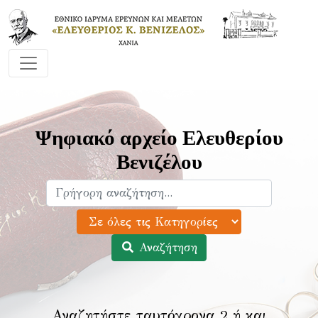
Ψηφιακό αρχείο Ελευθερίου
Βενιζέλου
Αναζήτηση
Αναζητήστε ταυτόχρονα 2 ή και