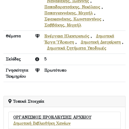
Ναναδάκης, Ιωάννης
,
Παπαδαρατσάκης, Νικόλαος
,
Παπαγιαννάκης, Μιχαήλ
,
Σφακιανάκης, Κωνσταντίνος
,
Σαββάκης, Μιχαήλ
Θέματα
Ενέργεια Ηλεκτρισμός
,
Δημοτικά
Έργα Ύδρευση
,
Δημοτική Διαχείριση
,
Δημοτικά ζητήματα Υποδομές
Σελίδες
5
Γνησιότητα
Πρωτότυπο
Τεκμηρίου
Τοπικά Στοιχεία
ΟΡΓΑΝΙΣΜΟΣ ΠΡΟΕΛΕΥΣΗΣ ΑΡΧΕΙΟΥ
Δημοτική Βιβλιοθήκη Χανίων