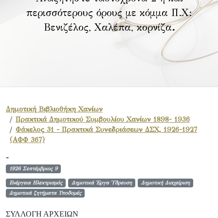
περισσότερους όρους με κόμμα Π.Χ:
Βενιζέλος, Χαλέπα, κορνίζα
.
Δημοτική Βιβλιοθήκη Χανίων
Πρακτικά Δημοτικού Συμβουλίου Χανίων 1898- 1936
Φάκελος 31 - Πρακτικά Συνεδριάσεων ΔΣΧ, 1926-1927
(ΑΦΦ 367)
-
1926 Σεπτέμβριος 9
Ενέργεια Ηλεκτρισμός
Δημοτικά Έργα Ύδρευση
Δημοτική Διαχείριση
Δημοτικά ζητήματα Υποδομές
ΣΥΛΛΟΓΉ ΑΡΧΕΊΩΝ