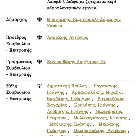
Αποφ.66: Διάφορα ζητήματα περί
υδροηλεκτρικών έργων.
Δήμαρχος
Μουντάκης, Εμμανουήλ- Δήμαρχος
Χανίων
Πρόεδρος
Αρετάκης Αντώνιος
Συμβουλίου
- Επιτροπής
Γραμματέας
Ξανθουδάκης Δημήτριος Στ.
Συμβουλίου
- Επιτροπής
Μέλη
Δημοτάκης Παύλος
,
Γαγανάκης,
Συμβουλίου
Ιωάννης
,
Αρπακουλάκης, Μιχαήλ
,
- Επιτροπής
Βαρδάκης, Γεώργιος
,
Βογιατζάκης,
Ζαχαρίας
,
Κουλάκης, Ιωάννης
,
Λούβαρης, Ιωάννης
,
Μαλινδρέτος,
Γεώργιος
,
Μυλωνογιάννης, Ιωάννης
,
Μπόλαρης, Ιωάννης
,
Μπιράκης,
Γεώργιος
,
Μπερουτσάκης, Αντώνιος
,