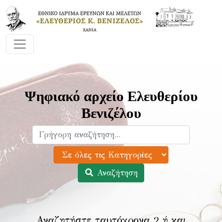
Ψηφιακό αρχείο Ελευθερίου
Βενιζέλου
Αναζήτηση
Αναζητήστε ταυτόχρονα 2 ή και