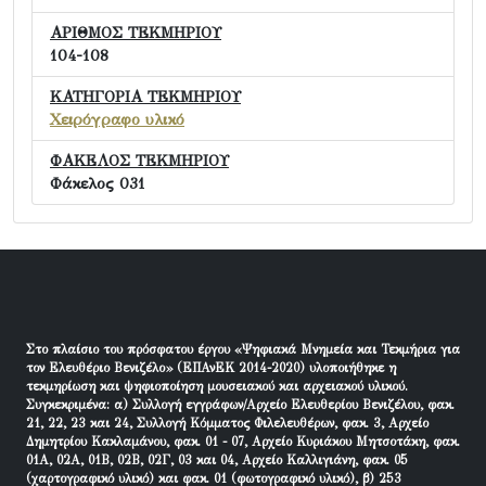
ΑΡΙΘΜΟΣ ΤΕΚΜΗΡΙΟΥ
104-108
ΚΑΤΗΓΟΡΙΑ ΤΕΚΜΗΡΙΟΥ
Χειρόγραφο υλικό
ΦΑΚΕΛΟΣ ΤΕΚΜΗΡΙΟΥ
Φάκελος 031
Στο πλαίσιο του πρόσφατου έργου «Ψηφιακά Μνημεία και Τεκμήρια για
τον Ελευθέριο Βενιζέλο» (ΕΠΑνΕΚ 2014-2020) υλοποιήθηκε η
τεκμηρίωση και ψηφιοποίηση μουσειακού και αρχειακού υλικού.
Συγκεκριμένα: α) Συλλογή εγγράφων/Αρχείο Ελευθερίου Βενιζέλου, φακ.
21, 22, 23 και 24, Συλλογή Κόμματος Φιλελευθέρων, φακ. 3, Αρχείο
Δημητρίου Κακλαμάνου, φακ. 01 - 07, Αρχείο Κυριάκου Μητσοτάκη, φακ.
01Α, 02Α, 01Β, 02Β, 02Γ, 03 και 04, Αρχείο Καλλιγιάνη, φακ. 05
(χαρτογραφικό υλικό) και φακ. 01 (φωτογραφικό υλικό), β) 253