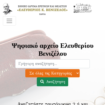
Ψηφιακό αρχείο Ελευθερίου
Βενιζέλου
Αναζήτηση
Αναζητήστε ταυτόχρονα 2 ή και