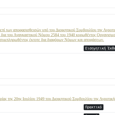
 επί των αποφασισθεισών υπό του Διοικητικού Συμβουλίου της Αγροτ
δια του Αναγκαστικού Νόμου 2584 του 1940 κυρωθέντος Οργανισμού
ι συμπληρωθέντος έκτοτε δια διαφόρων Νόμων και αποφάσεων.
Εισηγητική Έκθ
ρίας της 20ης Ιουλίου 1949 του Διοικητικού Συμβουλίου της Αγροτική
Πρακτικό