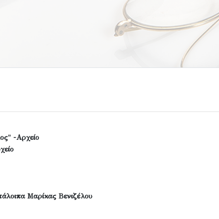
ος" -Αρχείο
χείο
τάλοιπα Μαρίκας Βενιζέλου