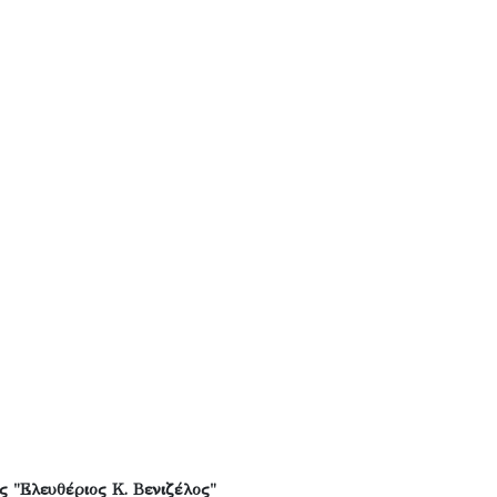
 "Ελευθέριος Κ. Βενιζέλος"