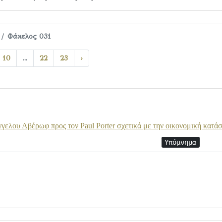
Φάκελος 031
10
...
22
23
›
ελου Αβέρωφ προς τον Paul Porter σχετικά με την οικονομική κατά
Υπόμνημα