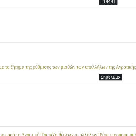
[1949]
με το ζήτημα της ρύθμισης των μισθών των υπαλλήλων της Αγροτικής
Σημείωμα
των παρά τη Αγροτική Τραπέζη θέσεων υπαλλήλων [βάσει τροποποιημέ