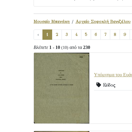
Μουσείο Μπενάκη
Αρχείο Σοφοκλή Βενιζέλου
‹
1
2
3
4
5
6
7
8
9
Βλέπετε
1 - 10
από τα
230
(10)
Υπόμνημα του Ευάγγ
Είδος