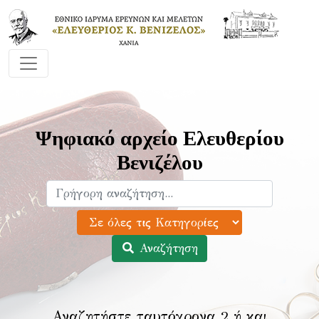
Ψηφιακό αρχείο Ελευθερίου
Βενιζέλου
Αναζήτηση
Αναζητήστε ταυτόχρονα 2 ή και