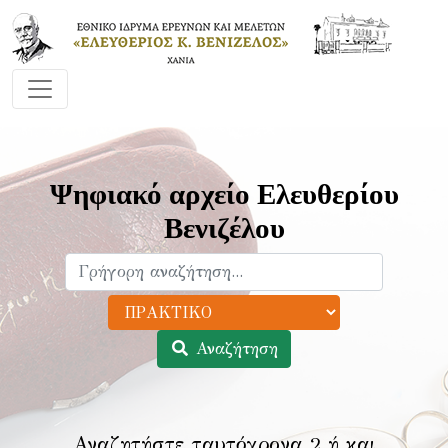
Ψηφιακό αρχείο Ελευθερίου
Βενιζέλου
Αναζήτηση
Αναζητήστε ταυτόχρονα 2 ή και