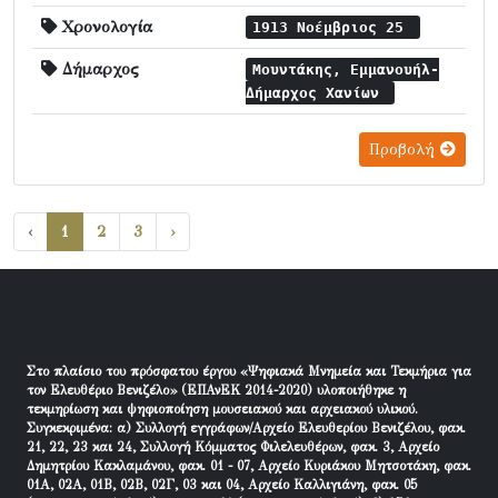
Χρονολογία
1913 Νοέμβριος 25
Δήμαρχος
Μουντάκης, Εμμανουήλ-
Δήμαρχος Χανίων
Προβολή
‹
1
2
3
›
Στο πλαίσιο του πρόσφατου έργου «Ψηφιακά Μνημεία και Τεκμήρια για
τον Ελευθέριο Βενιζέλο» (ΕΠΑνΕΚ 2014-2020) υλοποιήθηκε η
τεκμηρίωση και ψηφιοποίηση μουσειακού και αρχειακού υλικού.
Συγκεκριμένα: α) Συλλογή εγγράφων/Αρχείο Ελευθερίου Βενιζέλου, φακ.
21, 22, 23 και 24, Συλλογή Κόμματος Φιλελευθέρων, φακ. 3, Αρχείο
Δημητρίου Κακλαμάνου, φακ. 01 - 07, Αρχείο Κυριάκου Μητσοτάκη, φακ.
01Α, 02Α, 01Β, 02Β, 02Γ, 03 και 04, Αρχείο Καλλιγιάνη, φακ. 05