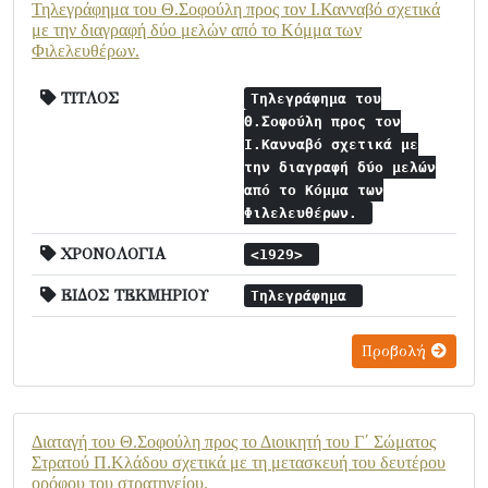
Τηλεγράφημα του Θ.Σοφούλη προς τον Ι.Κανναβό σχετικά
με την διαγραφή δύο μελών από το Κόμμα των
Φιλελευθέρων.
ΤΙΤΛΟΣ
Τηλεγράφημα του
Θ.Σοφούλη προς τον
Ι.Κανναβό σχετικά με
την διαγραφή δύο μελών
από το Κόμμα των
Φιλελευθέρων.
ΧΡΟΝΟΛΟΓΙΑ
<1929>
ΕΙΔΟΣ ΤΕΚΜΗΡΙΟΥ
Τηλεγράφημα
Προβολή
Διαταγή του Θ.Σοφούλη προς το Διοικητή του Γ΄ Σώματος
Στρατού Π.Κλάδου σχετικά με τη μετασκευή του δευτέρου
ορόφου του στρατηγείου.