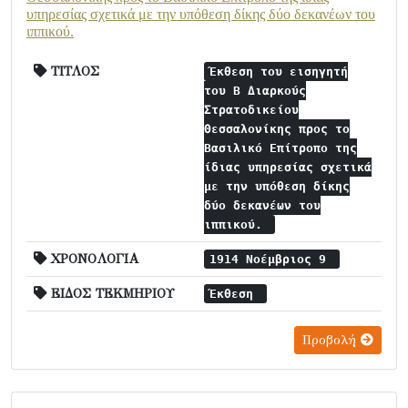
υπηρεσίας σχετικά με την υπόθεση δίκης δύο δεκανέων του
ιππικού.
ΤΙΤΛΟΣ
Έκθεση του εισηγητή
του Β Διαρκούς
Στρατοδικείου
Θεσσαλονίκης προς το
Βασιλικό Επίτροπο της
ίδιας υπηρεσίας σχετικά
με την υπόθεση δίκης
δύο δεκανέων του
ιππικού.
ΧΡΟΝΟΛΟΓΙΑ
1914 Νοέμβριος 9
ΕΙΔΟΣ ΤΕΚΜΗΡΙΟΥ
Έκθεση
Προβολή