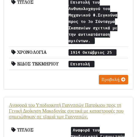
ΤΙΤΛΟΣ
Επιστολή του
Ανθυπολοχαγού του
Μηχανικού Φ.Σεγκούνα
προς το 3ο Σύνταγμα
Σκαπανέων σχετικά με
την αντικατάσταση
αμιέντων.
ΧΡΟΝΟΛΟΓΙΑ
1914 Οκτώβριος 25
ΕΙΔΟΣ ΤΕΚΜΗΡΙΟΥ
Επιστολή
Προβολή
Αναφορά του Υποδιοικητή Γιαννιτσών Πατρίκιου προς τη
Γενική Διοίκηση Μακεδονίας σχετικά με καταστροφές που
σημειώθηκαν σε τζαμιά των Γιαννιτσών.
ΤΙΤΛΟΣ
Αναφορά του
Υποδιοικητή Γιαννιτσών