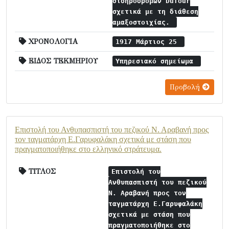
σιδηροδρόμων Dufour
σχετικά με τη διάθεση
αμαξοστοιχίας.
ΧΡΟΝΟΛΟΓΙΑ
1917 Μάρτιος 25
ΕΙΔΟΣ ΤΕΚΜΗΡΙΟΥ
Υπηρεσιακό σημείωμα
Προβολή
Επιστολή του Ανθυπασπιστή του πεζικού Ν. Αραβανή προς
τον ταγματάρχη Ε.Γαρυφαλάκη σχετικά με στάση που
πραγματοποιήθηκε στο ελληνικό στράτευμα.
ΤΙΤΛΟΣ
Επιστολή του
Ανθυπασπιστή του πεζικού
Ν. Αραβανή προς τον
ταγματάρχη Ε.Γαρυφαλάκη
σχετικά με στάση που
πραγματοποιήθηκε στο