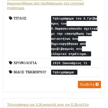
δημιουργήθηκαν από προβιβασμούς στο ελληνικό
στράτευμα.
ΤΙΤΛΟΣ
Τηλεγράφημα του Α.Γρίβα
προς τον
Λ.Παρασκευόπουλο σχετικά
με την επανόρθωση των
ανισοτήτων που
δημιουργήθηκαν από
προβιβασμούς στο
ελληνικό στράτευμα.
ΧΡΟΝΟΛΟΓΙΑ
1919 Ιανουάριος 31
ΕΙΔΟΣ ΤΕΚΜΗΡΙΟΥ
Τηλεγράφημα
Προβολή
Τηλεγράφημα του Λ.Κορομηλά προς τον Ε.Βενιζέλο