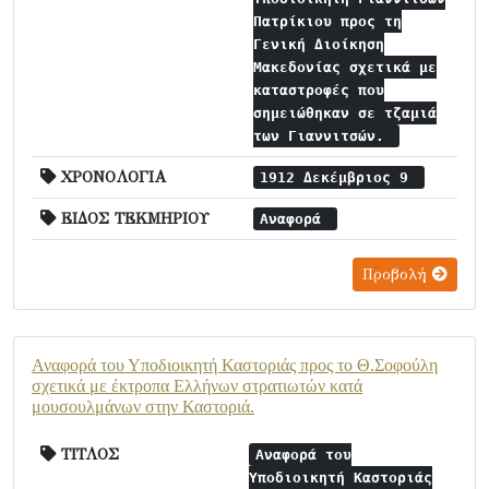
Πατρίκιου προς τη
Γενική Διοίκηση
Μακεδονίας σχετικά με
καταστροφές που
σημειώθηκαν σε τζαμιά
των Γιαννιτσών.
ΧΡΟΝΟΛΟΓΙΑ
1912 Δεκέμβριος 9
ΕΙΔΟΣ ΤΕΚΜΗΡΙΟΥ
Αναφορά
Προβολή
Αναφορά του Υποδιοικητή Καστοριάς προς το Θ.Σοφούλη
σχετικά με έκτροπα Ελλήνων στρατιωτών κατά
μουσουλμάνων στην Καστοριά.
ΤΙΤΛΟΣ
Αναφορά του
Υποδιοικητή Καστοριάς