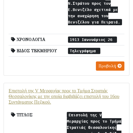
Ν.Στράτου προς τον
Ε.Βενιζέλο σχετικά με
την αναχώρηση του
Βενιζέλου για Πειραιά.
ΧΡΟΝΟΛΟΓΙΑ
1913 Ιανουάριος 26
ΕΙΔΟΣ ΤΕΚΜΗΡΙΟΥ
Τηλεγράφημα
Προβολή
Επιστολή της V Μεραρχίας προς το Τμήμα Στρατιάς
Θεσσαλονίκης με την οποία διαβιβάζει επιστολή του 16ου
Συντάγματος Πεζικού.
ΤΙΤΛΟΣ
Επιστολή της V
Μεραρχίας προς το Τμήμα
Στρατιάς Θεσσαλονίκης