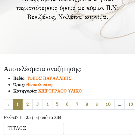
περισσότερους όρους με κόμμα Π.Χ:
Βενιζέλος, Χαλέπα, κορνίζα
.
Αποτελέσματα αναζήτησης:
Πεδίο:
ΤΟΠΟΣ ΠΑΡΑΛΑΒΗΣ
Όρος:
Θεσσαλονίκη
Κατηγορία:
ΧΕΙΡΟΓΡΑΦΟ ΥΛΙΚΟ
‹
1
2
3
4
5
6
7
8
9
10
...
13
Βλέπετε
1 - 25
από τα
344
(25)