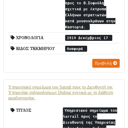
προς το Θ.Σοφούλη
σχετικά με έκτροπα
Ελλήνων στρατιωτών
κατά μουσουλμάνων στην
Καστοριά.
ΧΡΟΝΟΛΟΓΙΑ
1914 Δεκέμβριος 17
ΕΙΔΟΣ ΤΕΚΜΗΡΙΟΥ
Αναφορά
Προβολή
Υπηρεσιακό σημείωμα του Sarrail προς το Διευθυντή της
Υπηρεσίας σιδηροδρόμων Dufour σχετικά με τη διάθεση
αμαξοστοιχίας.
ΤΙΤΛΟΣ
Υπηρεσιακό σημείωμα του
Sarrail προς το
Διευθυντή της Υπηρεσίας