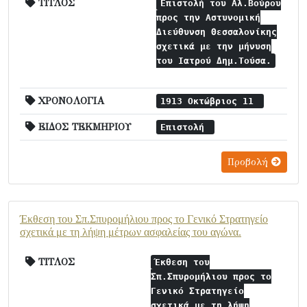
ΤΙΤΛΟΣ
Επιστολή του Αλ.Βούρου
προς την Αστυνομική
Διεύθυνση Θεσσαλονίκης
σχετικά με την μήνυση
του Ιατρού Δημ.Τούσα.
ΧΡΟΝΟΛΟΓΙΑ
1913 Οκτώβριος 11
ΕΙΔΟΣ ΤΕΚΜΗΡΙΟΥ
Επιστολή
Προβολή
Έκθεση του Σπ.Σπυρομήλιου προς το Γενικό Στρατηγείο
σχετικά με τη λήψη μέτρων ασφαλείας του αγώνα.
ΤΙΤΛΟΣ
Έκθεση του
Σπ.Σπυρομήλιου προς το
Γενικό Στρατηγείο
σχετικά με τη λήψη