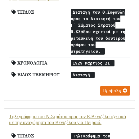
ΤΙΤΛΟΣ
Διαταγή του Θ.Σοφούλη
προς το Διοικητή του
Γ΄ Σώματος Στρατού
Π.Κλάδου σχετικά με τη
μετασκευή του δευτέρου
ορόφου του
στρατηγείου.
ΧΡΟΝΟΛΟΓΙΑ
1929 Μάρτιος 21
ΕΙΔΟΣ ΤΕΚΜΗΡΙΟΥ
Διαταγή
Προβολή
Τηλεγράφημα του Ν.Στράτου προς τον Ε.Βενιζέλο σχετικά
με την αναχώρηση του Βενιζέλου για Πειραιά.
ΤΙΤΛΟΣ
Τηλεγράφημα του