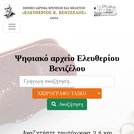
Ψηφιακό αρχείο Ελευθερίου
Βενιζέλου
Αναζήτηση
Αναζητήστε ταυτόχρονα 2 ή και