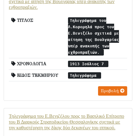
σχετικά με αίτηση της Βουλγαρίας υπέρ ανακοπής των
εχθροπραξιών.
ΤΙΤΛΟΣ
Τηλεγράφημα του
Λ.Κορομηλά προς τον
Ε.Βενιζέλο σχετικά με
αίτηση της Βουλγαρίας
υπέρ ανακοπής των
εχθροπραξιών.
ΧΡΟΝΟΛΟΓΙΑ
1913 Ιούλιος 7
ΕΙΔΟΣ ΤΕΚΜΗΡΙΟΥ
Τηλεγράφημα
Προβολή
Τηλεγράφημα του Ε.Βενιζέλου προς το Βασιλικό Επίτροπο
του Β Διαρκούς Στρατοδικείου Θεσσαλονίκης σχετικά με
την καθυστέρηση της δίκης δύο δεκανέων του ιππικού.