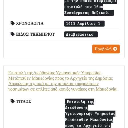
με την οποία διαβιβάζει
επιστολή του 16ου
Συντάγματος Πεζικού.
ΧΡΟΝΟΛΟΓΙΑ
1913 Απρίλιος 1
ΕΙΔΟΣ ΤΕΚΜΗΡΙΟΥ
Διαβιβαστικό
Προβολή
Επιστολή της Διεύθυνσης Υγειονομικής Υπηρεσίας
Μετόπισθεν Μακεδονίας προς το Αρχηγείο της Δημόσιας
Ασφάλειας σχετικά με την μετάδοση αφροδίσιων
νοσημάτων σε οπλίτες από κοινές γυναίκες στη Μακεδονία.
ΤΙΤΛΟΣ
Επιστολή της
Διεύθυνσης
Υγειονομικής Υπηρεσίας
Μετόπισθεν Μακεδονίας
προς το Αρχηγείο της