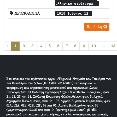
ελληνικό στράτευμα.
ΧΡΟΝΟΛΟΓΙΑ
1918 Ιούνιος 12
Προβολή
‹
1
2
3
4
5
6
7
8
9
10
...
13
Στο πλαίσιο του πρόσφατου έργου «Ψηφιακά Μνημεία και Τεκμήρια για
τον Ελευθέριο Βενιζέλο» (ΕΠΑνΕΚ 2014-2020) υλοποιήθηκε η
τεκμηρίωση και ψηφιοποίηση μουσειακού και αρχειακού υλικού.
Συγκεκριμένα: α) Συλλογή εγγράφων/Αρχείο Ελευθερίου Βενιζέλου, φακ.
21, 22, 23 και 24, Συλλογή Κόμματος Φιλελευθέρων, φακ. 3, Αρχείο
Δημητρίου Κακλαμάνου, φακ. 01 - 07, Αρχείο Κυριάκου Μητσοτάκη, φακ.
01Α, 02Α, 01Β, 02Β, 02Γ, 03 και 04, Αρχείο Καλλιγιάνη, φακ. 05
(χαρτογραφικό υλικό) και φακ. 01 (φωτογραφικό υλικό), β) 253
μουσειακά αντικείμενα (έργα τέχνης, έπιπλα, αντικείμενα, φωτιστικά,