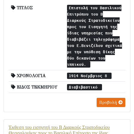
ΤΙΤΛΟΣ
Επιστολή του Βασιλικού
Επιτρόπου του Β
Διαρκούς Στρατοδικείου
προς τον Εισηγητή της
ίδιας υπηρεσίας που
διαβιβάζει τηλεγράφημα
του Ε.Βενιζέλου σχετικά
με την υπόθεση δίκης
δύο δεκανέων του
ιππικού.
ΧΡΟΝΟΛΟΓΙΑ
1914 Νοέμβριος 8
ΕΙΔΟΣ ΤΕΚΜΗΡΙΟΥ
Διαβιβαστικό
Προβολή
Έκθεση του εισηγητή του Β Διαρκούς Στρατοδικείου
Θεσσαλονίκης προς το Βασιλικό Επίτροπο της ίδιας