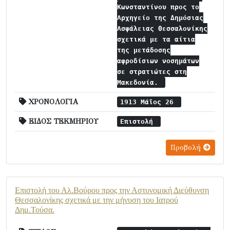
Κωνσταντίνου προς το
Αρχηγείο της Δημόσιας
Ασφάλειας Θεσσαλονίκης
σχετικά με τα αίτια
της μετάδοσης
αφροδίσιων νοσημάτων
σε στρατιώτες στη
Μακεδονία.
ΧΡΟΝΟΛΟΓΙΑ
1913 Μάϊος 26
ΕΙΔΟΣ ΤΕΚΜΗΡΙΟΥ
Επιστολή
Προβολή
Επιστολή του Αλ.Βούρου προς την Αστυνομική Διεύθυνση
Θεσσαλονίκης σχετικά με την μήνυση του Ιατρού
Δημ.Τούσα.