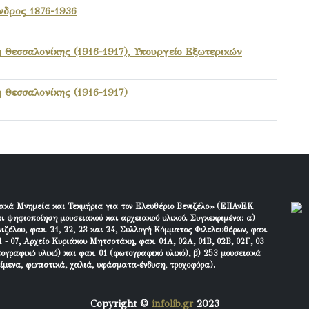
νδρος 1876-1936
Θεσσαλονίκης (1916-1917), Υπουργείο Εξωτερικών
Θεσσαλονίκης (1916-1917)
ακά Μνημεία και Τεκμήρια για τον Ελευθέριο Βενιζέλο» (ΕΠΑνΕΚ
ι ψηφιοποίηση μουσειακού και αρχειακού υλικού. Συγκεκριμένα: α)
ιζέλου, φακ. 21, 22, 23 και 24, Συλλογή Κόμματος Φιλελευθέρων, φακ.
 - 07, Αρχείο Κυριάκου Μητσοτάκη, φακ. 01Α, 02Α, 01Β, 02Β, 02Γ, 03
τογραφικό υλικό) και φακ. 01 (φωτογραφικό υλικό), β) 253 μουσειακά
είμενα, φωτιστικά, χαλιά, υφάσματα-ένδυση, τροχοφόρα).
Copyright ©
infolib.gr
2023