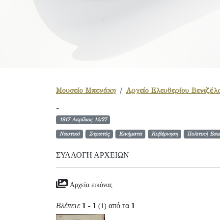
Μουσείο Μπενάκη
Αρχείο Ελευθερίου Βενιζέλ
-
1917 Απρίλιος 14/27
Ναυτικό
Στρατός
Κινήματα
Κυβέρνηση
Πολιτική Εσω
ΣΥΛΛΟΓΉ ΑΡΧΕΊΩΝ
Αρχεία εικόνας
Βλέπετε
1 - 1
από τα
1
(1)