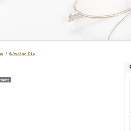
ου
Φάκελος 014
τερική