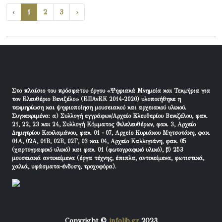
‹
1
2
3
›
Στο πλαίσιο του πρόσφατου έργου «Ψηφιακά Μνημεία και Τεκμήρια για
τον Ελευθέριο Βενιζέλο» (ΕΠΑνΕΚ 2014-2020) υλοποιήθηκε η
τεκμηρίωση και ψηφιοποίηση μουσειακού και αρχειακού υλικού.
Συγκεκριμένα: α) Συλλογή εγγράφων/Αρχείο Ελευθερίου Βενιζέλου, φακ.
21, 22, 23 και 24, Συλλογή Κόμματος Φιλελευθέρων, φακ. 3, Αρχείο
Δημητρίου Κακλαμάνου, φακ. 01 - 07, Αρχείο Κυριάκου Μητσοτάκη, φακ.
01Α, 02Α, 01Β, 02Β, 02Γ, 03 και 04, Αρχείο Καλλιγιάνη, φακ. 05
(χαρτογραφικό υλικό) και φακ. 01 (φωτογραφικό υλικό), β) 253
μουσειακά αντικείμενα (έργα τέχνης, έπιπλα, αντικείμενα, φωτιστικά,
χαλιά, υφάσματα-ένδυση, τροχοφόρα).
Copyright ©
infolib.gr
2023