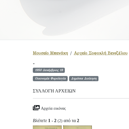
Μουσείο Μπενάκη
Αρχείο Σοφοκλή Βενιζέλου
-
1950 Δεκέμβριος 18
Οικονομία Φορολογία
Δημόσια Διοίκηση
ΣΥΛΛΟΓΉ ΑΡΧΕΊΩΝ
Αρχεία εικόνας
Βλέπετε
1 - 2
από τα
2
(2)