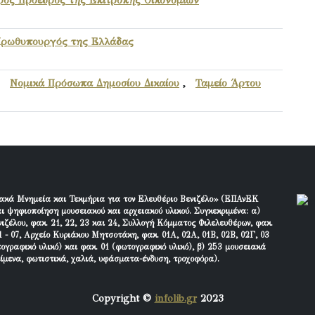
Πρωθυπουργός της Ελλάδας
,
Νομικά Πρόσωπα Δημοσίου Δικαίου
,
Ταμείο Άρτου
ακά Μνημεία και Τεκμήρια για τον Ελευθέριο Βενιζέλο» (ΕΠΑνΕΚ
ι ψηφιοποίηση μουσειακού και αρχειακού υλικού. Συγκεκριμένα: α)
ιζέλου, φακ. 21, 22, 23 και 24, Συλλογή Κόμματος Φιλελευθέρων, φακ.
 - 07, Αρχείο Κυριάκου Μητσοτάκη, φακ. 01Α, 02Α, 01Β, 02Β, 02Γ, 03
τογραφικό υλικό) και φακ. 01 (φωτογραφικό υλικό), β) 253 μουσειακά
είμενα, φωτιστικά, χαλιά, υφάσματα-ένδυση, τροχοφόρα).
Copyright ©
infolib.gr
2023