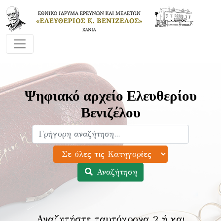
Ψηφιακό αρχείο Ελευθερίου
Βενιζέλου
Αναζήτηση
Αναζητήστε ταυτόχρονα 2 ή και