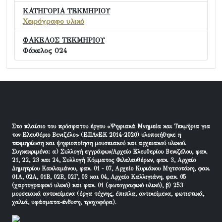
ΚΑΤΗΓΟΡΙΑ ΤΕΚΜΗΡΙΟΥ
Χειρόγραφο υλικό
ΦΑΚΕΛΟΣ ΤΕΚΜΗΡΙΟΥ
Φάκελος 024
Στο πλαίσιο του πρόσφατου έργου «Ψηφιακά Μνημεία και Τεκμήρια για
τον Ελευθέριο Βενιζέλο» (ΕΠΑνΕΚ 2014-2020) υλοποιήθηκε η
τεκμηρίωση και ψηφιοποίηση μουσειακού και αρχειακού υλικού.
Συγκεκριμένα: α) Συλλογή εγγράφων/Αρχείο Ελευθερίου Βενιζέλου, φακ.
21, 22, 23 και 24, Συλλογή Κόμματος Φιλελευθέρων, φακ. 3, Αρχείο
Δημητρίου Κακλαμάνου, φακ. 01 - 07, Αρχείο Κυριάκου Μητσοτάκη, φακ.
01Α, 02Α, 01Β, 02Β, 02Γ, 03 και 04, Αρχείο Καλλιγιάνη, φακ. 05
(χαρτογραφικό υλικό) και φακ. 01 (φωτογραφικό υλικό), β) 253
μουσειακά αντικείμενα (έργα τέχνης, έπιπλα, αντικείμενα, φωτιστικά,
χαλιά, υφάσματα-ένδυση, τροχοφόρα).