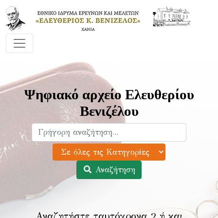
Ψηφιακό αρχείο Ελευθερίου
Βενιζέλου
Αναζήτηση
Αναζητήστε ταυτόχρονα 2 ή και