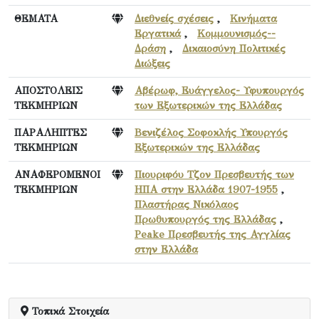
ΘΕΜΑΤΑ
Διεθνείς σχέσεις
,
Κινήματα
Εργατικά
,
Κομμουνισμός--
Δράση
,
Δικαιοσύνη Πολιτικές
Διώξεις
ΑΠΟΣΤΟΛΕΙΣ
Αβέρωφ, Ευάγγελος- Υφυπουργός
ΤΕΚΜΗΡΙΩΝ
των Εξωτερικών της Ελλάδας
ΠΑΡΑΛΗΠΤΕΣ
Βενιζέλος Σοφοκλής Υπουργός
ΤΕΚΜΗΡΙΩΝ
Εξωτερικών της Ελλάδας
ΑΝΑΦΕΡΟΜΕΝΟΙ
Πιουριφόυ Τζον Πρεσβευτής των
ΤΕΚΜΗΡΙΩΝ
ΗΠΑ στην Ελλάδα 1907-1955
,
Πλαστήρας Νικόλαος
Πρωθυπουργός της Ελλάδας
,
Peake Πρεσβευτής της Αγγλίας
στην Ελλάδα
Τοπικά Στοιχεία