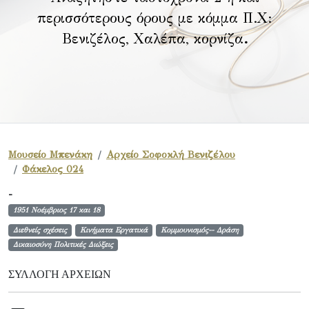
περισσότερους όρους με κόμμα Π.Χ:
Βενιζέλος, Χαλέπα, κορνίζα
.
Μουσείο Μπενάκη
Αρχείο Σοφοκλή Βενιζέλου
Φάκελος 024
-
1951 Νοέμβριος 17 και 18
Διεθνείς σχέσεις
Κινήματα Εργατικά
Κομμουνισμός-- Δράση
Δικαιοσύνη Πολιτικές Διώξεις
ΣΥΛΛΟΓΉ ΑΡΧΕΊΩΝ