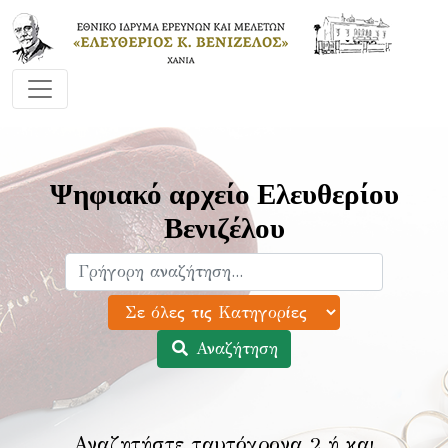
Ψηφιακό αρχείο Ελευθερίου
Βενιζέλου
Αναζήτηση
Αναζητήστε ταυτόχρονα 2 ή και