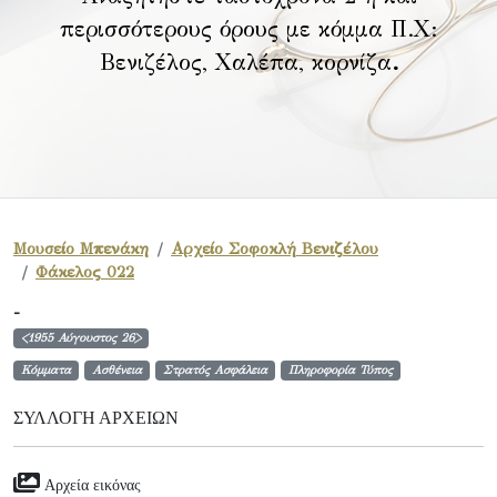
περισσότερους όρους με κόμμα Π.Χ:
Βενιζέλος, Χαλέπα, κορνίζα
.
Μουσείο Μπενάκη
Αρχείο Σοφοκλή Βενιζέλου
Φάκελος 022
-
<1955 Αύγουστος 26>
Κόμματα
Ασθένεια
Στρατός Ασφάλεια
Πληροφορία Τύπος
ΣΥΛΛΟΓΉ ΑΡΧΕΊΩΝ
Αρχεία εικόνας