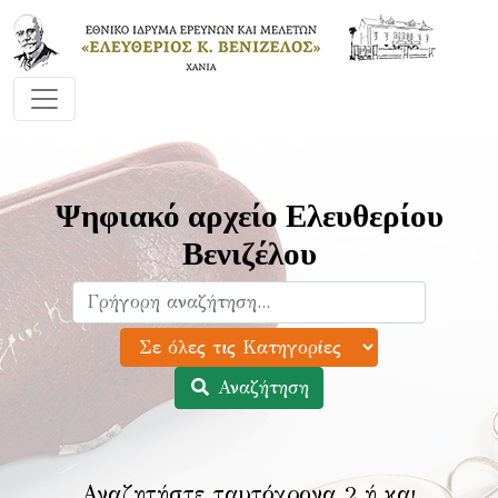
Ψηφιακό αρχείο Ελευθερίου
Βενιζέλου
Αναζήτηση
Αναζητήστε ταυτόχρονα 2 ή και