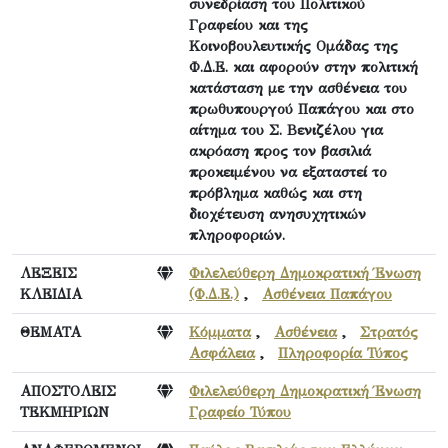
συνεδρίαση του Πολιτικού
Γραφείου και της
Κοινοβουλευτικής Ομάδας της
Φ.Δ.Ε. και αφορούν στην πολιτική
κατάσταση με την ασθένεια του
πρωθυπουργού Παπάγου και στο
αίτημα του Σ. Βενιζέλου για
ακρόαση προς τον βασιλιά
προκειμένου να εξαταστεί το
πρόβλημα καθώς και στη
διοχέτευση ανησυχητικών
πληροφοριών.
ΛΕΞΕΙΣ
Φιλελεύθερη Δημοκρατική Ένωση
ΚΛΕΙΔΙΑ
(Φ.Δ.Ε.)
,
Ασθένεια Παπάγου
ΘΕΜΑΤΑ
Κόμματα
,
Ασθένεια
,
Στρατός
Ασφάλεια
,
Πληροφορία Τύπος
ΑΠΟΣΤΟΛΕΙΣ
Φιλελεύθερη Δημοκρατική Ένωση
ΤΕΚΜΗΡΙΩΝ
Γραφείο Τύπου