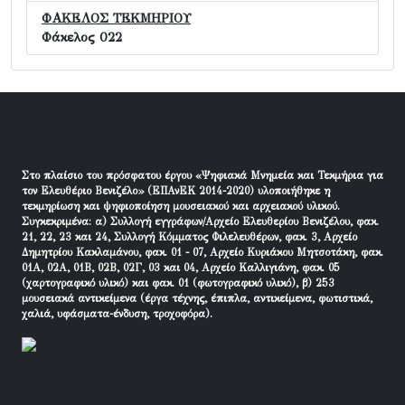
ΦΑΚΕΛΟΣ ΤΕΚΜΗΡΙΟΥ
Φάκελος 022
Στο πλαίσιο του πρόσφατου έργου «Ψηφιακά Μνημεία και Τεκμήρια για
τον Ελευθέριο Βενιζέλο» (ΕΠΑνΕΚ 2014-2020) υλοποιήθηκε η
τεκμηρίωση και ψηφιοποίηση μουσειακού και αρχειακού υλικού.
Συγκεκριμένα: α) Συλλογή εγγράφων/Αρχείο Ελευθερίου Βενιζέλου, φακ.
21, 22, 23 και 24, Συλλογή Κόμματος Φιλελευθέρων, φακ. 3, Αρχείο
Δημητρίου Κακλαμάνου, φακ. 01 - 07, Αρχείο Κυριάκου Μητσοτάκη, φακ.
01Α, 02Α, 01Β, 02Β, 02Γ, 03 και 04, Αρχείο Καλλιγιάνη, φακ. 05
(χαρτογραφικό υλικό) και φακ. 01 (φωτογραφικό υλικό), β) 253
μουσειακά αντικείμενα (έργα τέχνης, έπιπλα, αντικείμενα, φωτιστικά,
χαλιά, υφάσματα-ένδυση, τροχοφόρα).