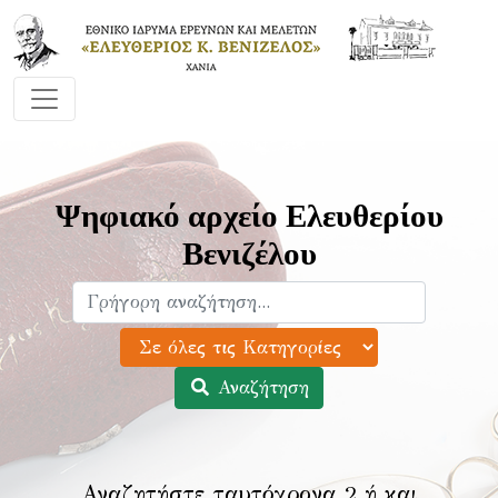
Ψηφιακό αρχείο Ελευθερίου
Βενιζέλου
Αναζήτηση
Αναζητήστε ταυτόχρονα 2 ή και