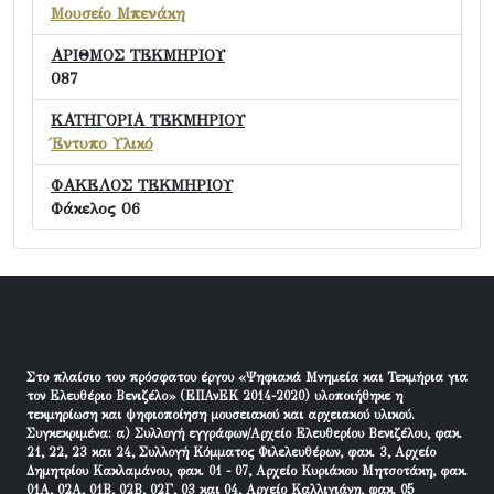
Μουσείο Μπενάκη
ΑΡΙΘΜΟΣ ΤΕΚΜΗΡΙΟΥ
087
ΚΑΤΗΓΟΡΙΑ ΤΕΚΜΗΡΙΟΥ
Έντυπο Υλικό
ΦΑΚΕΛΟΣ ΤΕΚΜΗΡΙΟΥ
Φάκελος 06
Στο πλαίσιο του πρόσφατου έργου «Ψηφιακά Μνημεία και Τεκμήρια για
τον Ελευθέριο Βενιζέλο» (ΕΠΑνΕΚ 2014-2020) υλοποιήθηκε η
τεκμηρίωση και ψηφιοποίηση μουσειακού και αρχειακού υλικού.
Συγκεκριμένα: α) Συλλογή εγγράφων/Αρχείο Ελευθερίου Βενιζέλου, φακ.
21, 22, 23 και 24, Συλλογή Κόμματος Φιλελευθέρων, φακ. 3, Αρχείο
Δημητρίου Κακλαμάνου, φακ. 01 - 07, Αρχείο Κυριάκου Μητσοτάκη, φακ.
01Α, 02Α, 01Β, 02Β, 02Γ, 03 και 04, Αρχείο Καλλιγιάνη, φακ. 05