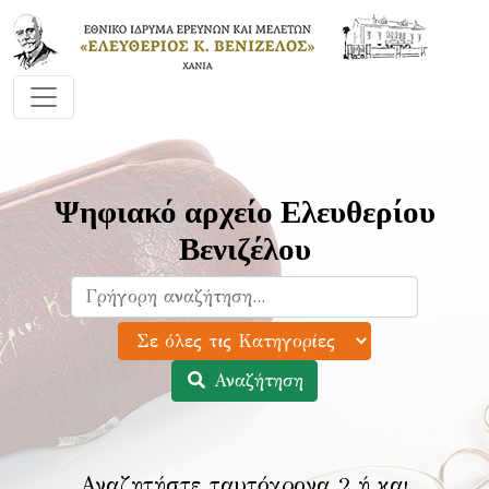
Ψηφιακό αρχείο Ελευθερίου
Βενιζέλου
Αναζήτηση
Αναζητήστε ταυτόχρονα 2 ή και