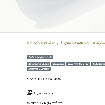
Μουσείο Μπενάκη
Αρχείο Ελευθερίου Βενιζέλ
-
1935 Δεκέμβριος 26
Δικαιοσύνη Χάρη
Κόμματα
Πολιτική Εκλογές
Κυβέρνησ
Εκλογές Σύστημα
ΣΥΛΛΟΓΉ ΑΡΧΕΊΩΝ
Αρχεία εικόνας
Βλέπετε
1 - 6
από τα
6
(6)