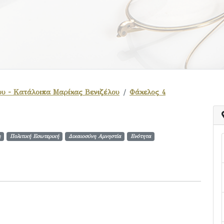
ου - Κατάλοιπα Μαρίκας Βενιζέλου
Φάκελος 4
η
Πολιτική Εσωτερική
Δικαιοσύνη Αμνηστία
Ενότητα