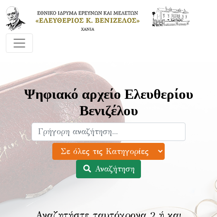
Ψηφιακό αρχείο Ελευθερίου
Βενιζέλου
Αναζήτηση
Αναζητήστε ταυτόχρονα 2 ή και