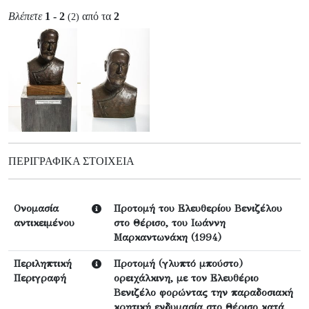
Βλέπετε
1 - 2
από τα
2
(2)
ΠΕΡΙΓΡΑΦΙΚΆ ΣΤΟΙΧΕΊΑ
Ονομασία
Προτομή του Ελευθερίου Βενιζέλου
αντικειμένου
στο Θέρισο, του Ιωάννη
Μαρκαντωνάκη (1994)
Περιληπτική
Προτομή (γλυπτό μπούστο)
Περιγραφή
ορειχάλκινη, με τον Ελευθέριο
Βενιζέλο φορώντας την παραδοσιακή
κρητική ενδυμασία στο Θέρισο κατά