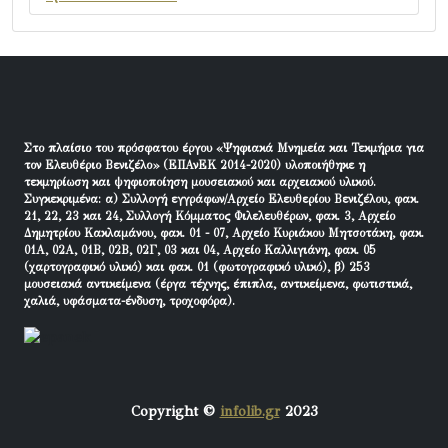
Στο πλαίσιο του πρόσφατου έργου «Ψηφιακά Μνημεία και Τεκμήρια για
τον Ελευθέριο Βενιζέλο» (ΕΠΑνΕΚ 2014-2020) υλοποιήθηκε η
τεκμηρίωση και ψηφιοποίηση μουσειακού και αρχειακού υλικού.
Συγκεκριμένα: α) Συλλογή εγγράφων/Αρχείο Ελευθερίου Βενιζέλου, φακ.
21, 22, 23 και 24, Συλλογή Κόμματος Φιλελευθέρων, φακ. 3, Αρχείο
Δημητρίου Κακλαμάνου, φακ. 01 - 07, Αρχείο Κυριάκου Μητσοτάκη, φακ.
01Α, 02Α, 01Β, 02Β, 02Γ, 03 και 04, Αρχείο Καλλιγιάνη, φακ. 05
(χαρτογραφικό υλικό) και φακ. 01 (φωτογραφικό υλικό), β) 253
μουσειακά αντικείμενα (έργα τέχνης, έπιπλα, αντικείμενα, φωτιστικά,
χαλιά, υφάσματα-ένδυση, τροχοφόρα).
Copyright ©
infolib.gr
2023