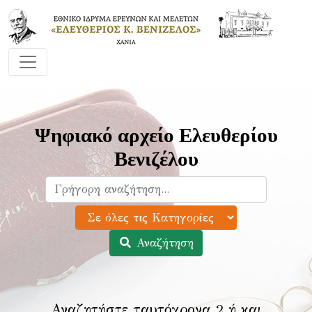
Ψηφιακό αρχείο Ελευθερίου
Βενιζέλου
Αναζήτηση
Αναζητήστε ταυτόχρονα 2 ή και