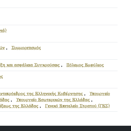
ιά)
τών
,
Συμμοριτισμός
ξη και ασφάλεια Συγκρούσεις
,
Πόλεμος Εμφύλιος
ης
Αντιπρόεδρος της Ελληνικής Κυβέρνησης
,
Υπουργείο
λάδας
,
Υπουργείο Εσωτερικών της Ελλάδας
,
άξεως της Ελλάδας
,
Γενικό Επιτελείο Στρατού (ΓΕΣ)