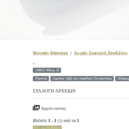
Μουσείο Μπενάκη
Αρχείο Σοφοκλή Βενιζέλου
-
<1947> Μάιος 31
Στρατός
Δημόσια τάξη και ασφάλεια Συγκρούσεις
Πόλεμος
ΣΥΛΛΟΓΉ ΑΡΧΕΊΩΝ
Αρχεία εικόνας
Βλέπετε
1 - 1
από τα
1
(1)