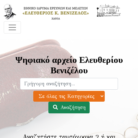
Ψηφιακό αρχείο Ελευθερίου
Βενιζέλου
Αναζήτηση
Αναζητήστε ταυτόχρονα 2 ή και