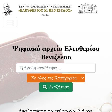
Ψηφιακό αρχείο Ελευθερίου
Βενιζέλου
Αναζήτηση
Αναζητήστε ταυτόχρονα 2 ή και