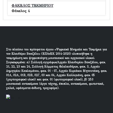
ΦΑΚΕΛΟΣ ΤΕΚΜΗΡΙΟΥ
Φάκελος 4
Στο πλαίσιο του πρόσφατου έργου «Ψηφιακά Μνημεία και Τεκμήρια για
τον Ελευθέριο Βενιζέλο» (ΕΠΑνΕΚ 2014-2020) υλοποιήθηκε η
τεκμηρίωση και ψηφιοποίηση μουσειακού και αρχειακού υλικού.
Συγκεκριμένα: α) Συλλογή εγγράφων/Αρχείο Ελευθερίου Βενιζέλου, φακ.
21, 22, 23 και 24, Συλλογή Κόμματος Φιλελευθέρων, φακ. 3, Αρχείο
Δημητρίου Κακλαμάνου, φακ. 01 - 07, Αρχείο Κυριάκου Μητσοτάκη, φακ.
01Α, 02Α, 01Β, 02Β, 02Γ, 03 και 04, Αρχείο Καλλιγιάνη, φακ. 05
(χαρτογραφικό υλικό) και φακ. 01 (φωτογραφικό υλικό), β) 253
μουσειακά αντικείμενα (έργα τέχνης, έπιπλα, αντικείμενα, φωτιστικά,
χαλιά, υφάσματα-ένδυση, τροχοφόρα).