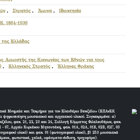
μών
,
Στρατός
,
Άμυνα
,
Ιδιοκτησία
Κ. 1864-1936
 της Ελλάδας
τος Αρμοστής της Κοινωνίας των Εθνών για τους
)
,
Ελληνικός Στρατός
,
Έλληνες Θράκης
ακά Μνημεία και Τεκμήρια για τον Ελευθέριο Βενιζέλο» (ΕΠΑνΕΚ
ι ψηφιοποίηση μουσειακού και αρχειακού υλικού. Συγκεκριμένα: α)
ιζέλου, φακ. 21, 22, 23 και 24, Συλλογή Κόμματος Φιλελευθέρων, φακ.
 - 07, Αρχείο Κυριάκου Μητσοτάκη, φακ. 01Α, 02Α, 01Β, 02Β, 02Γ, 03
τογραφικό υλικό) και φακ. 01 (φωτογραφικό υλικό), β) 253 μουσειακά
είμενα, φωτιστικά, χαλιά, υφάσματα-ένδυση, τροχοφόρα).