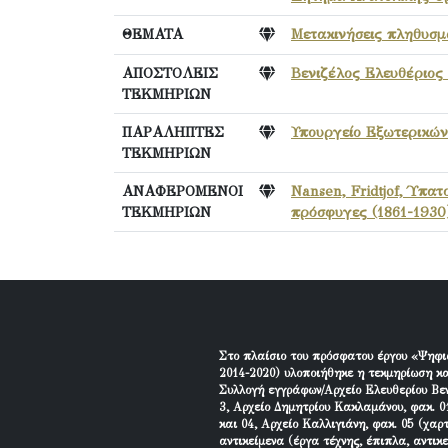
ΘΕΜΑΤΑ
Μετακινήσεις πληθυσ
ΑΠΟΣΤΟΛΕΙΣ
Βενιζέλος Ελευθέριος 
ΤΕΚΜΗΡΙΩΝ
ΠΑΡΑΛΗΠΤΕΣ
Υπουργείο Εξωτερικών
ΤΕΚΜΗΡΙΩΝ
ΑΝΑΦΕΡΟΜΕΝΟΙ
Nansen, Fridtjof, Ύπα
ΤΕΚΜΗΡΙΩΝ
πρόσφυγες (1861-1930
Στο πλαίσιο του πρόσφατου έργου «Ψηφι
2014-2020) υλοποιήθηκε η τεκμηρίωση κα
Συλλογή εγγράφων/Αρχείο Ελευθερίου Βεν
3, Αρχείο Δημητρίου Κακλαμάνου, φακ. 01
και 04, Αρχείο Καλλιγιάνη, φακ. 05 (χαρ
αντικείμενα (έργα τέχνης, έπιπλα, αντικ