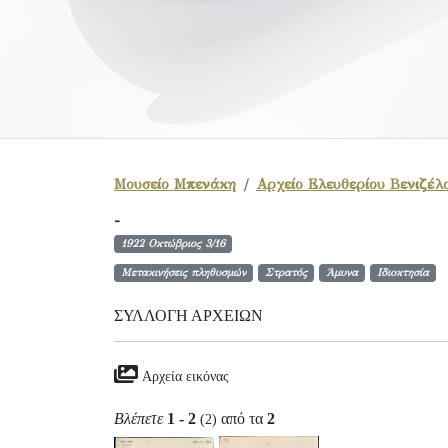
Μουσείο Μπενάκη
Αρχείο Ελευθερίου Βενιζέλ
-
1922 Οκτώβριος 3/16
Μετακινήσεις πληθυσμών
Στρατός
Άμυνα
Ιδιοκτησία
ΣΥΛΛΟΓΉ ΑΡΧΕΊΩΝ
Αρχεία εικόνας
Βλέπετε
1 - 2
από τα
2
(2)