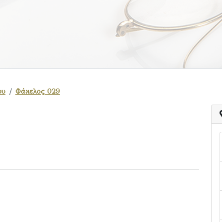
ου
Φάκελος 029