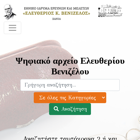
Ψηφιακό αρχείο Ελευθερίου
Βενιζέλου
Αναζήτηση
Αναζητήστε ταυτόχρονα 2 ή και