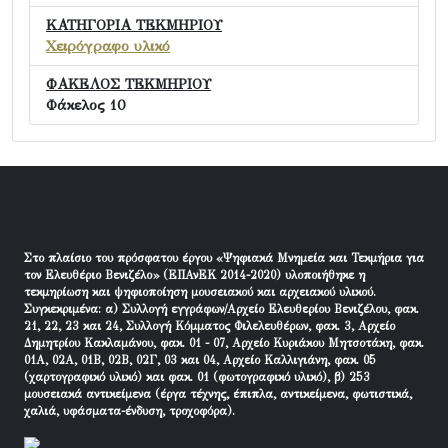
ΚΑΤΗΓΟΡΙΑ ΤΕΚΜΗΡΙΟΥ
Χειρόγραφο υλικό
ΦΑΚΕΛΟΣ ΤΕΚΜΗΡΙΟΥ
Φάκελος 10
Στο πλαίσιο του πρόσφατου έργου «Ψηφιακά Μνημεία και Τεκμήρια για
τον Ελευθέριο Βενιζέλο» (ΕΠΑνΕΚ 2014-2020) υλοποιήθηκε η
τεκμηρίωση και ψηφιοποίηση μουσειακού και αρχειακού υλικού.
Συγκεκριμένα: α) Συλλογή εγγράφων/Αρχείο Ελευθερίου Βενιζέλου, φακ.
21, 22, 23 και 24, Συλλογή Κόμματος Φιλελευθέρων, φακ. 3, Αρχείο
Δημητρίου Κακλαμάνου, φακ. 01 - 07, Αρχείο Κυριάκου Μητσοτάκη, φακ.
01Α, 02Α, 01Β, 02Β, 02Γ, 03 και 04, Αρχείο Καλλιγιάνη, φακ. 05
(χαρτογραφικό υλικό) και φακ. 01 (φωτογραφικό υλικό), β) 253
μουσειακά αντικείμενα (έργα τέχνης, έπιπλα, αντικείμενα, φωτιστικά,
χαλιά, υφάσματα-ένδυση, τροχοφόρα).