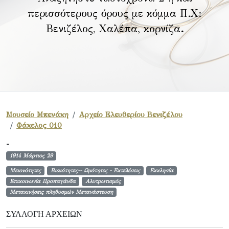
περισσότερους όρους με κόμμα Π.Χ:
Βενιζέλος, Χαλέπα, κορνίζα
.
Μουσείο Μπενάκη
Αρχείο Ελευθερίου Βενιζέλου
Φάκελος 010
-
1914 Μάρτιος 29
Μειονότητες
Βιαιότητες-- Ωμότητες - Εκτελέσεις
Εκκλησία
Επικοινωνία Προπαγάνδα
Αλυτρωτισμός
Μετακινήσεις πληθυσμών Μετανάστευση
ΣΥΛΛΟΓΉ ΑΡΧΕΊΩΝ