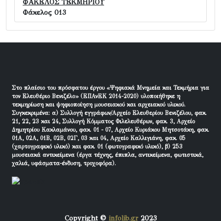
ΦΑΚΕΛΟΣ ΤΕΚΜΗΡΙΟΥ
Φάκελος 013
Στο πλαίσιο του πρόσφατου έργου «Ψηφιακά Μνημεία και Τεκμήρια για
τον Ελευθέριο Βενιζέλο» (ΕΠΑνΕΚ 2014-2020) υλοποιήθηκε η
τεκμηρίωση και ψηφιοποίηση μουσειακού και αρχειακού υλικού.
Συγκεκριμένα: α) Συλλογή εγγράφων/Αρχείο Ελευθερίου Βενιζέλου, φακ.
21, 22, 23 και 24, Συλλογή Κόμματος Φιλελευθέρων, φακ. 3, Αρχείο
Δημητρίου Κακλαμάνου, φακ. 01 - 07, Αρχείο Κυριάκου Μητσοτάκη, φακ.
01Α, 02Α, 01Β, 02Β, 02Γ, 03 και 04, Αρχείο Καλλιγιάνη, φακ. 05
(χαρτογραφικό υλικό) και φακ. 01 (φωτογραφικό υλικό), β) 253
μουσειακά αντικείμενα (έργα τέχνης, έπιπλα, αντικείμενα, φωτιστικά,
χαλιά, υφάσματα-ένδυση, τροχοφόρα).
Copyright ©
infolib.gr
2023