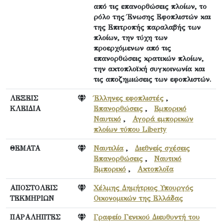
από τις επανορθώσεις πλοίων, το
ρόλο της Ένωσης Εφοπλιστών και
της Επιτροπής παραλαβής των
πλοίων, την τύχη των
προερχόμενων από τις
επανορθώσεις κρατικών πλοίων,
την ακτοπλοϊκή συγκοινωνία και
τις αποζημιώσεις των εφοπλιστών.
ΛΕΞΕΙΣ
Έλληνες εφοπλιστές
,
ΚΛΕΙΔΙΑ
Επανορθώσεις
,
Εμπορικό
Ναυτικό
,
Αγορά εμπορικών
πλοίων τύπου Liberty
ΘΕΜΑΤΑ
Ναυτιλία
,
Διεθνείς σχέσεις
Επανορθώσεις
,
Ναυτικό
Εμπορικό
,
Ακτοπλοΐα
ΑΠΟΣΤΟΛΕΙΣ
Χέλμης Δημήτριος Υπουργός
ΤΕΚΜΗΡΙΩΝ
Οικονομικών της Ελλάδας
ΠΑΡΑΛΗΠΤΕΣ
Γραφείο Γενικού Διευθυντή του