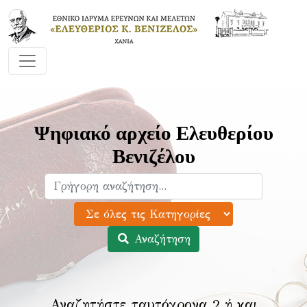
Ψηφιακό αρχείο Ελευθερίου
Βενιζέλου
Αναζήτηση
Αναζητήστε ταυτόχρονα 2 ή και