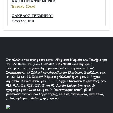
ΚΑΤΗΓΟΡΙΑ ΤΕΚΜΗΡΙΟΥ
Έντυπο Υλικό
ΦΑΚΕΛΟΣ ΤΕΚΜΗΡΙΟΥ
Φάκελος 013
Στο πλαίσιο του πρόσφατου έργου «Ψηφιακά Μνημεία και Τεκμήρια για
τον Ελευθέριο Βενιζέλο» (ΕΠΑνΕΚ 2014-2020) υλοποιήθηκε η
τεκμηρίωση και ψηφιοποίηση μουσειακού και αρχειακού υλικού.
Συγκεκριμένα: α) Συλλογή εγγράφων/Αρχείο Ελευθερίου Βενιζέλου, φακ.
21, 22, 23 και 24, Συλλογή Κόμματος Φιλελευθέρων, φακ. 3, Αρχείο
Δημητρίου Κακλαμάνου, φακ. 01 - 07, Αρχείο Κυριάκου Μητσοτάκη, φακ.
01Α, 02Α, 01Β, 02Β, 02Γ, 03 και 04, Αρχείο Καλλιγιάνη, φακ. 05
(χαρτογραφικό υλικό) και φακ. 01 (φωτογραφικό υλικό), β) 253
μουσειακά αντικείμενα (έργα τέχνης, έπιπλα, αντικείμενα, φωτιστικά,
χαλιά, υφάσματα-ένδυση, τροχοφόρα).