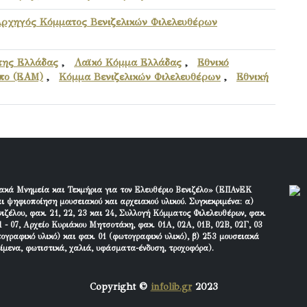
Αρχηγός Κόμματος Βενιζελικών Φιλελευθέρων
της Ελλάδας
,
Λαϊκό Κόμμα Ελλάδας
,
Εθνικό
πο (ΕΑΜ)
,
Κόμμα Βενιζελικών Φιλελευθέρων
,
Εθνική
ακά Μνημεία και Τεκμήρια για τον Ελευθέριο Βενιζέλο» (ΕΠΑνΕΚ
ι ψηφιοποίηση μουσειακού και αρχειακού υλικού. Συγκεκριμένα: α)
ιζέλου, φακ. 21, 22, 23 και 24, Συλλογή Κόμματος Φιλελευθέρων, φακ.
 - 07, Αρχείο Κυριάκου Μητσοτάκη, φακ. 01Α, 02Α, 01Β, 02Β, 02Γ, 03
τογραφικό υλικό) και φακ. 01 (φωτογραφικό υλικό), β) 253 μουσειακά
είμενα, φωτιστικά, χαλιά, υφάσματα-ένδυση, τροχοφόρα).
Copyright ©
infolib.gr
2023