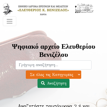
Ψηφιακό αρχείο Ελευθερίου
Βενιζέλου
Αναζήτηση
Αναζητήστε ταυτόχρονα 2 ή και