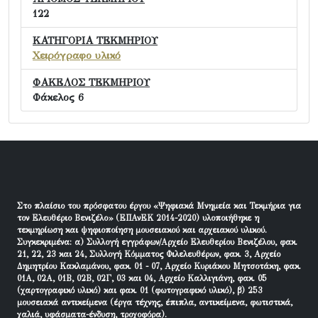
122
ΚΑΤΗΓΟΡΙΑ ΤΕΚΜΗΡΙΟΥ
Χειρόγραφο υλικό
ΦΑΚΕΛΟΣ ΤΕΚΜΗΡΙΟΥ
Φάκελος 6
Στο πλαίσιο του πρόσφατου έργου «Ψηφιακά Μνημεία και Τεκμήρια για
τον Ελευθέριο Βενιζέλο» (ΕΠΑνΕΚ 2014-2020) υλοποιήθηκε η
τεκμηρίωση και ψηφιοποίηση μουσειακού και αρχειακού υλικού.
Συγκεκριμένα: α) Συλλογή εγγράφων/Αρχείο Ελευθερίου Βενιζέλου, φακ.
21, 22, 23 και 24, Συλλογή Κόμματος Φιλελευθέρων, φακ. 3, Αρχείο
Δημητρίου Κακλαμάνου, φακ. 01 - 07, Αρχείο Κυριάκου Μητσοτάκη, φακ.
01Α, 02Α, 01Β, 02Β, 02Γ, 03 και 04, Αρχείο Καλλιγιάνη, φακ. 05
(χαρτογραφικό υλικό) και φακ. 01 (φωτογραφικό υλικό), β) 253
μουσειακά αντικείμενα (έργα τέχνης, έπιπλα, αντικείμενα, φωτιστικά,
χαλιά, υφάσματα-ένδυση, τροχοφόρα).