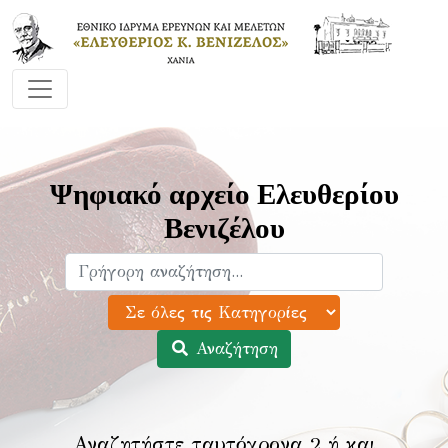
Ψηφιακό αρχείο Ελευθερίου
Βενιζέλου
Αναζήτηση
Αναζητήστε ταυτόχρονα 2 ή και