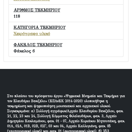
ΑΡΙΘΜΟΣ ΤΕΚΜΗΡΙΟΥ
118
ΚΑΤΗΓΟΡΙΑ ΤΕΚΜΗΡΙΟΥ
Χειρόγραφο υλικό
ΦΑΚΕΛΟΣ ΤΕΚΜΗΡΙΟΥ
Φάκελος 6
Στο πλαίσιο του πρόσφατου έργου «Ψηφιακά Μνημεία και Τεκμήρια για
τον Ελευθέριο Βενιζέλο» (ΕΠΑνΕΚ 2014-2020) υλοποιήθηκε η
τεκμηρίωση και ψηφιοποίηση μουσειακού και αρχειακού υλικού.
Συγκεκριμένα: α) Συλλογή εγγράφων/Αρχείο Ελευθερίου Βενιζέλου, φακ.
21, 22, 23 και 24, Συλλογή Κόμματος Φιλελευθέρων, φακ. 3, Αρχείο
Δημητρίου Κακλαμάνου, φακ. 01 - 07, Αρχείο Κυριάκου Μητσοτάκη, φακ.
01Α, 02Α, 01Β, 02Β, 02Γ, 03 και 04, Αρχείο Καλλιγιάνη, φακ. 05
(χαρτογραφικό υλικό) και φακ. 01 (φωτογραφικό υλικό), β) 253