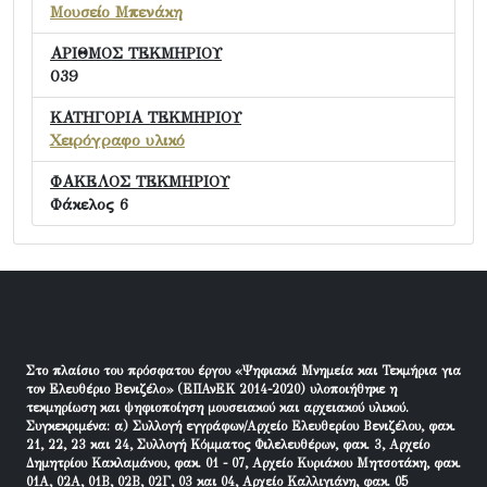
Μουσείο Μπενάκη
ΑΡΙΘΜΟΣ ΤΕΚΜΗΡΙΟΥ
039
ΚΑΤΗΓΟΡΙΑ ΤΕΚΜΗΡΙΟΥ
Χειρόγραφο υλικό
ΦΑΚΕΛΟΣ ΤΕΚΜΗΡΙΟΥ
Φάκελος 6
Στο πλαίσιο του πρόσφατου έργου «Ψηφιακά Μνημεία και Τεκμήρια για
τον Ελευθέριο Βενιζέλο» (ΕΠΑνΕΚ 2014-2020) υλοποιήθηκε η
τεκμηρίωση και ψηφιοποίηση μουσειακού και αρχειακού υλικού.
Συγκεκριμένα: α) Συλλογή εγγράφων/Αρχείο Ελευθερίου Βενιζέλου, φακ.
21, 22, 23 και 24, Συλλογή Κόμματος Φιλελευθέρων, φακ. 3, Αρχείο
Δημητρίου Κακλαμάνου, φακ. 01 - 07, Αρχείο Κυριάκου Μητσοτάκη, φακ.
01Α, 02Α, 01Β, 02Β, 02Γ, 03 και 04, Αρχείο Καλλιγιάνη, φακ. 05