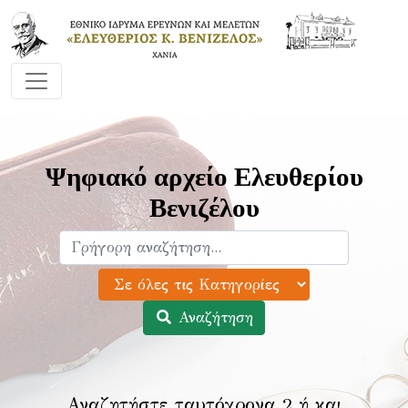
Ψηφιακό αρχείο Ελευθερίου
Βενιζέλου
Αναζήτηση
Αναζητήστε ταυτόχρονα 2 ή και