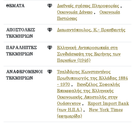
ΘΕΜΑΤΑ
Διεθνείς σχέσεις Πληροφορίες
,
Οικονομία Δάνειο
,
Οικονομία
Πιστώσεις
ΑΠΟΣΤΟΛΕΙΣ
Διαμαντόπουλος, Κ.- Πρεσβευτής
ΤΕΚΜΗΡΙΩΝ
ΠΑΡΑΛΗΠΤΕΣ
Ελληνική Αντιπροσωπεία στη
ΤΕΚΜΗΡΙΩΝ
Συνδιάσκεψη της Ειρήνης των
Παρισίων (1946)
ΑΝΑΦΕΡΟΜΕΝΟΙ
Τσαλδάρης Κωνσταντίνος
ΤΕΚΜΗΡΙΩΝ
Πρωθυπουργός της Ελλάδας 1884
- 1970
,
Βενιζέλος Σοφοκλής
Επικεφαλής της Ελληνικής
Οικονομικής Αποστολής στην
Ουάσιγκτον
,
Export Import Bank
(των Η.Π.Α.)
,
New York Times
(εφημερίδα)