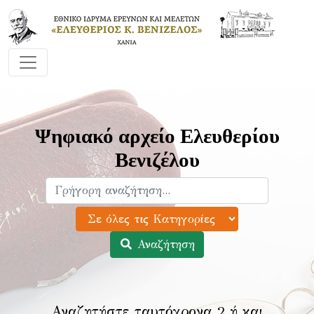
Ψηφιακό αρχείο Ελευθερίου
Βενιζέλου
Αναζήτηση
Αναζητήστε ταυτόχρονα 2 ή και