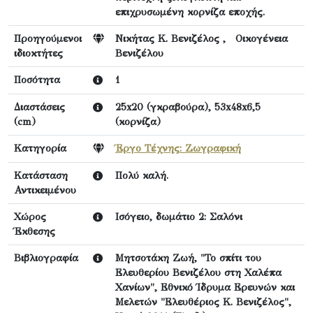
επιχρυσωμένη κορνίζα εποχής.
Προηγούμενοι
Νικήτας Κ. Βενιζέλος , Οικογένεια
ιδιοκτήτες
Βενιζέλου
Ποσότητα
1
Διαστάσεις
25x20 (γκραβούρα), 53x48x6,5
(cm)
(κορνίζα)
Κατηγορία
Έργο Τέχνης: Ζωγραφική
Κατάσταση
Πολύ καλή.
Αντικειμένου
Χώρος
Ισόγειο, δωμάτιο 2: Σαλόνι
Έκθεσης
Βιβλιογραφία
Μητσοτάκη Ζωή, "Το σπίτι του
Ελευθερίου Βενιζέλου στη Χαλέπα
Χανίων", Εθνικό Ίδρυμα Ερευνών και
Μελετών "Ελευθέριος Κ. Βενιζέλος",