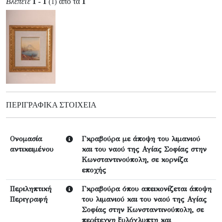
Βλέπετε
1 - 1
από τα
1
(1)
ΠΕΡΙΓΡΑΦΙΚΆ ΣΤΟΙΧΕΊΑ
Ονομασία
Γκραβούρα με άποψη του λιμανιού
αντικειμένου
και του ναού της Αγίας Σοφίας στην
Κωνσταντινούπολη, σε κορνίζα
εποχής
Περιληπτική
Γκραβούρα όπου απεικονίζεται άποψη
Περιγραφή
του λιμανιού και του ναού της Αγίας
Σοφίας στην Κωνσταντινούπολη, σε
περίτεχνη ξυλόγλυπτη και