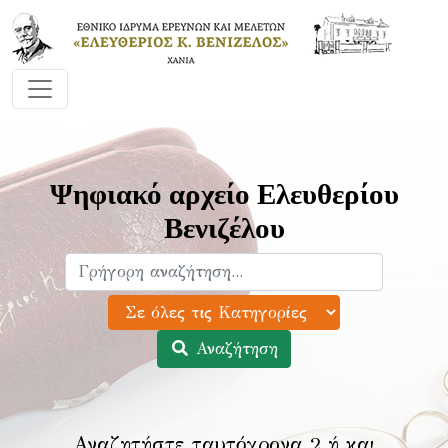
Ψηφιακό αρχείο Ελευθερίου
Βενιζέλου
Αναζήτηση
Αναζητήστε ταυτόχρονα 2 ή και