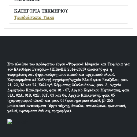
ΚΑΤΗΓΟΡΙΑ ΤΕΚΜΗΡΙΟΥ
Τρισδιάστατο Υλικό
Στο πλαίσιο του πρόσφατου έργου «Ψηφιακά Μνημεία και Τεκμήρια για
τον Ελευθέριο Βενιζέλο» (ΕΠΑνΕΚ 2014-2020) υλοποιήθηκε η
τεκμηρίωση και ψηφιοποίηση μουσειακού και αρχειακού υλικού.
Συγκεκριμένα: α) Συλλογή εγγράφων/Αρχείο Ελευθερίου Βενιζέλου, φακ.
21, 22, 23 και 24, Συλλογή Κόμματος Φιλελευθέρων, φακ. 3, Αρχείο
Δημητρίου Κακλαμάνου, φακ. 01 - 07, Αρχείο Κυριάκου Μητσοτάκη, φακ.
01Α, 02Α, 01Β, 02Β, 02Γ, 03 και 04, Αρχείο Καλλιγιάνη, φακ. 05
(χαρτογραφικό υλικό) και φακ. 01 (φωτογραφικό υλικό), β) 253
μουσειακά αντικείμενα (έργα τέχνης, έπιπλα, αντικείμενα, φωτιστικά,
χαλιά, υφάσματα-ένδυση, τροχοφόρα).