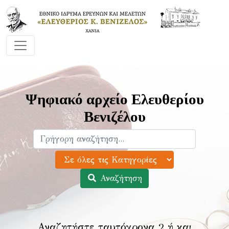
Ψηφιακό αρχείο Ελευθερίου
Βενιζέλου
Αναζήτηση
Αναζητήστε ταυτόχρονα 2 ή και