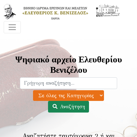
Ψηφιακό αρχείο Ελευθερίου
Βενιζέλου
Αναζήτηση
Αναζητήστε ταυτόχρονα 2 ή και