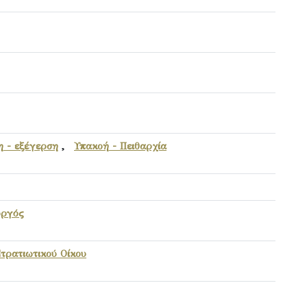
η - εξέγερση
,
Υπακοή - Πειθαρχία
υργός
τρατιωτικού Οίκου