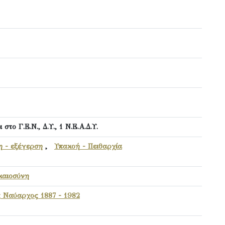
στο Γ.Ε.Ν., Δ.Υ., 1 Ν.Ε.Α.Δ.Υ.
η - εξέγερση
,
Υπακοή - Πειθαρχία
καιοσύνη
 Ναύαρχος 1887 - 1982